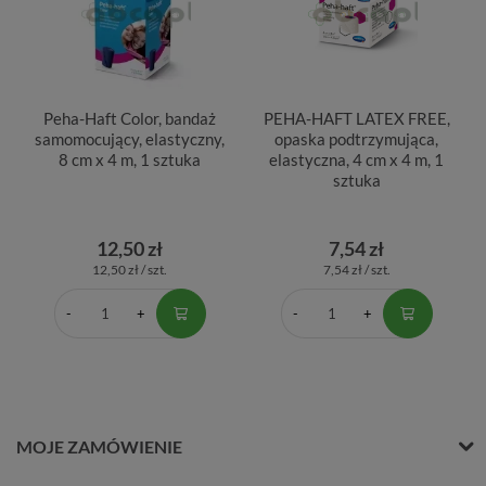
Peha-Haft Color, bandaż
PEHA-HAFT LATEX FREE,
samomocujący, elastyczny,
opaska podtrzymująca,
8 cm x 4 m, 1 sztuka
elastyczna, 4 cm x 4 m, 1
sztuka
12,50 zł
7,54 zł
12,50 zł / szt.
7,54 zł / szt.
MOJE ZAMÓWIENIE