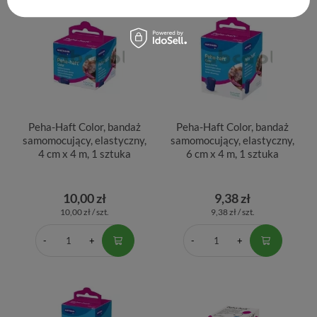
Peha-Haft Color, bandaż
Peha-Haft Color, bandaż
samomocujący, elastyczny,
samomocujący, elastyczny,
4 cm x 4 m, 1 sztuka
6 cm x 4 m, 1 sztuka
10,00 zł
9,38 zł
10,00 zł / szt.
9,38 zł / szt.