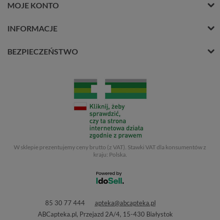
MOJE KONTO
INFORMACJE
BEZPIECZEŃSTWO
W sklepie prezentujemy ceny brutto (z VAT).
Stawki VAT dla konsumentów z
kraju:
Polska
.
85 30 77 444
apteka@abcapteka.pl
ABCapteka.pl
,
Przejazd 2A/4
,
15-430
Białystok