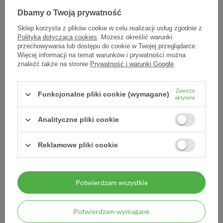
9,00 zł
9,30 zł
Dbamy o Twoją prywatność
9,00 zł / szt.
9,30 zł / szt.
Sklep korzysta z plików cookie w celu realizacji usług zgodnie z
Polityką dotyczącą cookies
. Możesz określić warunki
przechowywania lub dostępu do cookie w Twojej przeglądarce.
Więcej informacji na temat warunków i prywatności można
znaleźć także na stronie
Prywatność i warunki Google
.
Zawsze
Funkcjonalne pliki cookie (wymagane)
aktywne
Analityczne pliki cookie
Opaska elast PEHA-HAFT
Opaska elast PEHA-HAFT
Reklamowe pliki cookie
koh.10cm x 4m 1 szt
koh.12cm x 4m 1 szt
10,10 zł
14,10 zł
Potwierdzam wszystkie
10,10 zł / szt.
14,10 zł / szt.
Potwierdzam wymagane