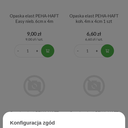
Opaska elast PEHA-HAFT
Opaska elast PEHA-HAFT
Easy nieb. 6cm x 4m
koh. 4m x 4cm 1 szt
9,00 zł
6,60 zł
9,00 zł / szt.
6,60 zł / szt.
Opaska elast PEHA-HAFT
Opaska elast PEHA-HAFT
koh. 4m x 6cm 1 szt
koh. 6cm x 4m 1 szt
Konfiguracja zgód