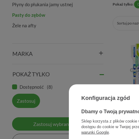
Płyny do płukania jamy ustnej
Pokaż tylko:
Pasty do zębów
Sortuj po na
Żele na afty
MARKA
POKAŻ TYLKO
Dostępność
8
Konfiguracja zgód
Zastosuj
BioRepair
Dbamy o Twoją prywatn
pasta do 
Sklep korzysta z plików cookie 
Zastosuj wybrane filtry
dostępu do cookie w Twojej prz
warunki Google
.