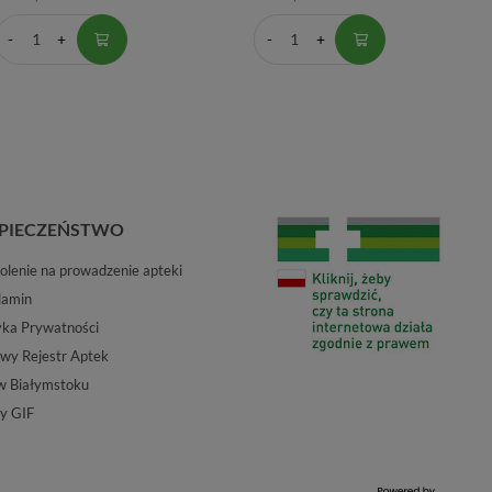
PIECZEŃSTWO
lenie na prowadzenie apteki
lamin
yka Prywatności
wy Rejestr Aptek
w Białymstoku
y GIF