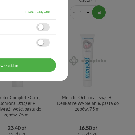
0,28 zł / ml
0,28 zł / ml
Zawsze aktywne
wszystkie
idol Complete Care,
Meridol Ochrona Dziąseł i
Ochrona Dziąseł +
Delikatne Wybielanie, pasta do
wrażliwość, pasta do
zębów, 75 ml
zębów, 75 ml
23,40 zł
16,50 zł
0,31 zł / szt.
0,22 zł / szt.