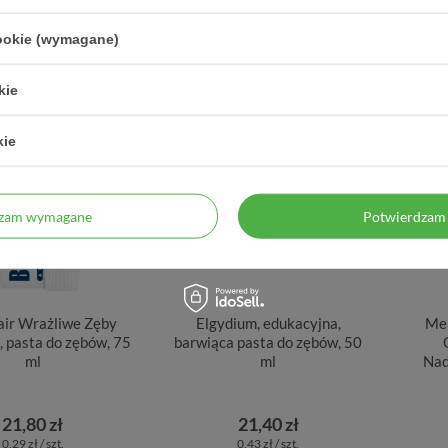
0,15 zł / ml
0,25 zł / szt.
cookie (wymagane)
kie
kie
dzam wymagane
Potwierdzam 
ir Wrażliwe Zęby
Elgydium, edukacyjna,
Mer
 pasta do zębów, 75
barwiąca pasta do zębów, 50
ml
ml
Nad
21,80 zł
21,40 zł
0,29 zł / szt.
0,43 zł / szt.