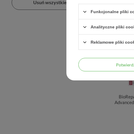
Usuń wszystkie filtry
Funkcjonalne pliki 
Analityczne pliki coo
Reklamowe pliki coo
Potwier
BioRepa
Advanced,