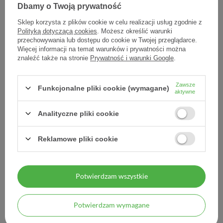
Dbamy o Twoją prywatność
Sklep korzysta z plików cookie w celu realizacji usług zgodnie z
Polityką dotyczącą cookies
. Możesz określić warunki
przechowywania lub dostępu do cookie w Twojej przeglądarce.
Bioderma ABCDerm Peri
BIODERMA ABCDERM,
Więcej informacji na temat warunków i prywatności można
Oral, krem ochronno-
Żel myjący dla dzieci i
znaleźć także na stronie
Prywatność i warunki Google
.
łagodzący do skóry wokół
niemowląt, 1000 ml
ust dla niemowląt i dzieci,
40 ml
Zawsze
Funkcjonalne pliki cookie (wymagane)
aktywne
48,90 zł
79,74 zł
1,22 zł / szt.
79,74 zł / szt.
Analityczne pliki cookie
Reklamowe pliki cookie
Potwierdzam wszystkie
MOJE ZAMÓWIENIE
Potwierdzam wymagane
MOJE KONTO