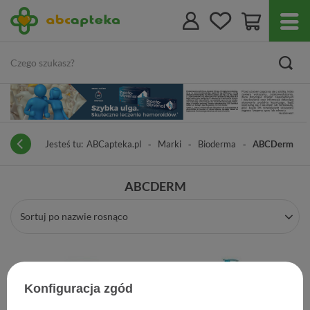
Jesteś tu:
ABCapteka.pl
Marki
Bioderma
ABCDerm
ABCDERM
Sortuj po nazwie rosnąco
Konfiguracja zgód