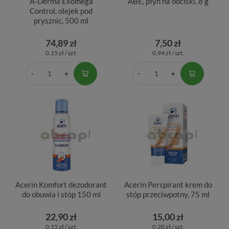
A-Derma Exomega
ABE, płyn na odciski, 8 g
Control, olejek pod
prysznic, 500 ml
74,89 zł
7,50 zł
0,15 zł / szt.
0,94 zł / szt.
Acerin Komfort dezodorant
Acerin Perspirant krem do
do obuwia i stóp 150 ml
stóp przeciwpotny, 75 ml
22,90 zł
15,00 zł
0,15 zł / szt.
0,20 zł / szt.