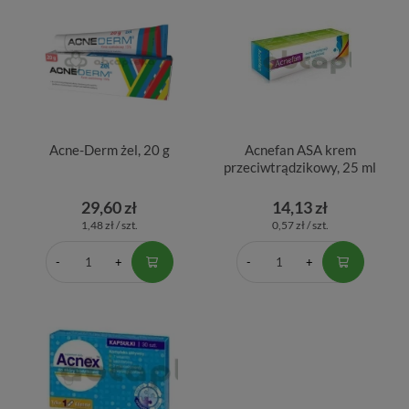
Acne-Derm żel, 20 g
Acnefan ASA krem
przeciwtrądzikowy, 25 ml
29,60 zł
14,13 zł
1,48 zł / szt.
0,57 zł / szt.