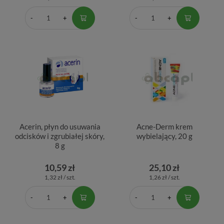
Acerin, płyn do usuwania
Acne-Derm krem
odcisków i zgrubiałej skóry,
wybielający, 20 g
8 g
10,59 zł
25,10 zł
1,32 zł / szt.
1,26 zł / szt.