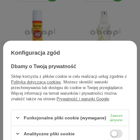
Konfiguracja zgód
100P aerozol przeciw
A-Derma Cytelium, spray
Dbamy o Twoją prywatność
owadom, 75 ml
osuszający, 100 ml
Sklep korzysta z plików cookie w celu realizacji usług zgodnie z
17,36 zł
58,90 zł
Polityką dotyczącą cookies
. Możesz określić warunki
przechowywania lub dostępu do cookie w Twojej przeglądarce.
0,23 zł / szt.
0,59 zł / szt.
Więcej informacji na temat warunków i prywatności można
znaleźć także na stronie
Prywatność i warunki Google
.
Zawsze
Funkcjonalne pliki cookie (wymagane)
aktywne
Analityczne pliki cookie