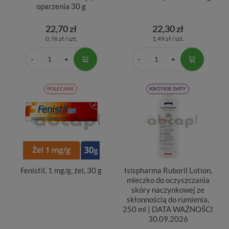
oparzenia 30 g
22,70 zł
22,30 zł
0,76 zł / szt.
1,49 zł / szt.
POLECANE
KRÓTKIE DATY
Fenistil, 1 mg/g, żel, 30 g
Isispharma Ruboril Lotion,
mleczko do oczyszczania
skóry naczynkowej ze
skłonnością do rumienia,
250 ml | DATA WAŻNOŚCI
30.09.2026