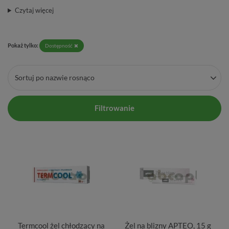
Czytaj więcej
Pokaż tylko:
Dostępność
Sortuj po nazwie rosnąco
Filtrowanie
Termcool żel chłodzący na
Żel na blizny APTEO, 15 g