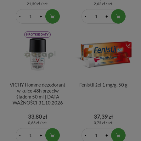
21,50 zł / szt.
2,62 zł / szt.
KRÓTKIE DATY
VICHY Homme dezodorant
Fenistil żel 1 mg/g, 50 g
w kulce 48h przeciw
śladom 50 ml | DATA
WAŻNOŚCI 31.10.2026
33,80 zł
37,39 zł
0,68 zł / szt.
0,75 zł / szt.