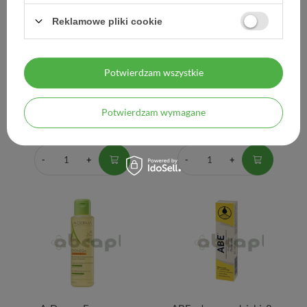
Reklamowe pliki cookie
A-Derma Exomega
A-Derma Exomega
Potwierdzam wszystkie
Control, balsam emolient,
Control, balsam emolient,
200 ml
400 ml
Potwierdzam wymagane
73,81 zł
99,90 zł
0,37 zł / szt.
0,25 zł / szt.