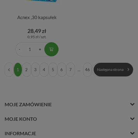
Acnex ,30 kapsułek
28,49 zł
0,95 zł / szt.
1
2
3
4
5
6
7
...
46
Następna strona
MOJE ZAMÓWIENIE
MOJE KONTO
INFORMACJE