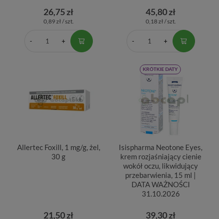
26,75 zł
45,80 zł
0,89 zł / szt.
0,18 zł / szt.
KRÓTKIE DATY
Allertec Foxill, 1 mg/g, żel,
Isispharma Neotone Eyes,
30 g
krem rozjaśniający cienie
wokół oczu, likwidujący
przebarwienia, 15 ml |
DATA WAŻNOŚCI
31.10.2026
21,50 zł
39,30 zł