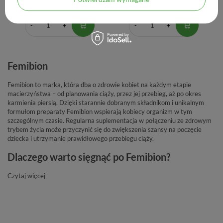
1,84 zł / szt.
2,77 zł / szt.
Femibion
Femibion to marka, która dba o zdrowie kobiet na każdym etapie
macierzyństwa – od planowania ciąży, przez jej przebieg, aż po okres
karmienia piersią. Dzięki starannie dobranym składnikom i unikalnym
formułom preparaty Femibion wspierają kobiecy organizm w tym
szczególnym czasie. Regularna suplementacja w połączeniu ze zdrowym
trybem życia może przyczynić się do zwiększenia szansy na poczęcie
dziecka i utrzymanie prawidłowego przebiegu ciąży.
Dlaczego warto sięgnąć po Femibion?
Czytaj więcej