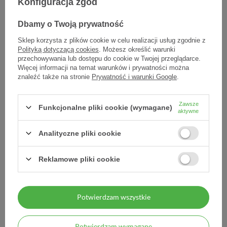
Konfiguracja zgód
Femibion 2 Ciąża 28 tbl +
Femibion 2 Ciąża 56
Dbamy o Twoją prywatność
28 kaps
tabletek + 56 kapsułek
Sklep korzysta z plików cookie w celu realizacji usług zgodnie z
69,37 zł
86,44 zł
Polityką dotyczącą cookies
. Możesz określić warunki
przechowywania lub dostępu do cookie w Twojej przeglądarce.
2,48 zł / szt.
1,54 zł / szt.
Więcej informacji na temat warunków i prywatności można
znaleźć także na stronie
Prywatność i warunki Google
.
Zawsze
Funkcjonalne pliki cookie (wymagane)
POLECANE
POPULARNE
aktywne
Analityczne pliki cookie
Reklamowe pliki cookie
Femibion 3 Karmienie 56
Femibion 3 Karmienie 28
Potwierdzam wszystkie
tabletek + 56 kapsułek
tabletek + 28 kapsułek
102,99 zł
77,69 zł
Potwierdzam wymagane