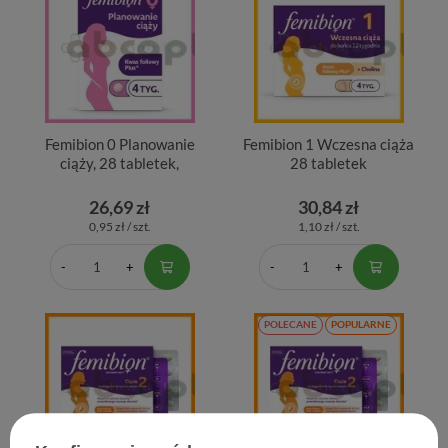
Femibion 0 Planowanie
Femibion 1 Wczesna ciąża
ciąży, 28 tabletek,
28 tabletek
26,69 zł
30,84 zł
0,95 zł / szt.
1,10 zł / szt.
POLECANE
POPULARNE