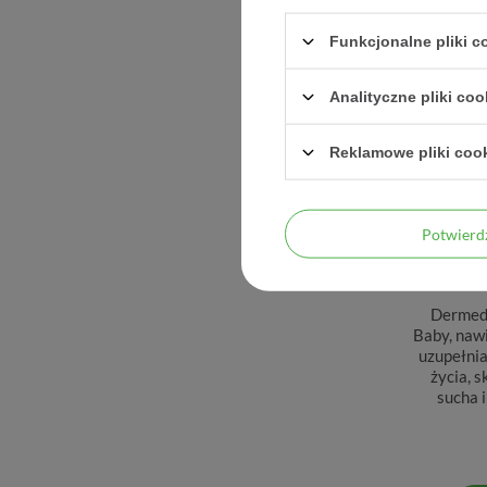
Funkcjonalne pliki 
CHWIL
Analityczne pliki coo
Reklamowe pliki coo
Potwier
Dermedi
Baby, naw
uzupełnia
życia, 
sucha 