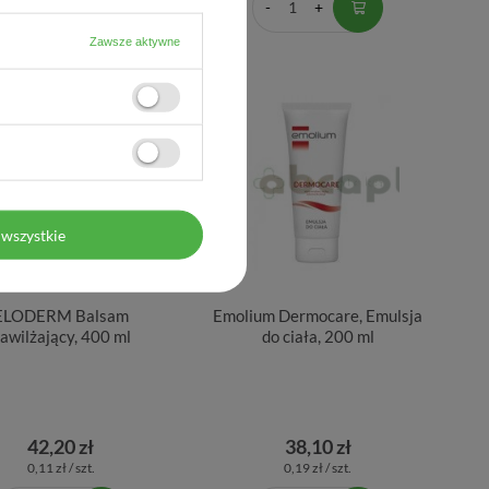
Zawsze aktywne
wszystkie
ELODERM Balsam
Emolium Dermocare, Emulsja
awilżający, 400 ml
do ciała, 200 ml
42,20 zł
38,10 zł
0,11 zł / szt.
0,19 zł / szt.