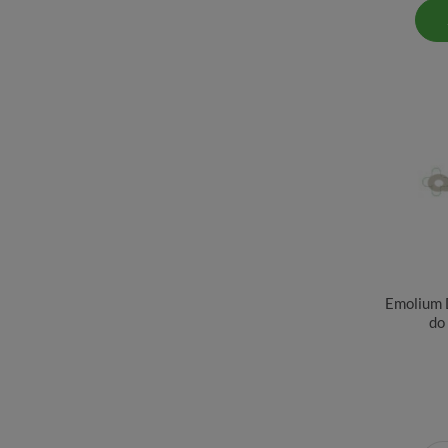
Emolium 
do