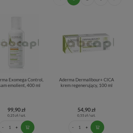
rma Exomega Control,
Aderma Dermalibour+ CICA
sam emolient, 400 ml
krem regenerujący, 100 ml
99,90 zł
54,90 zł
0,25 zł / szt.
0,55 zł / szt.