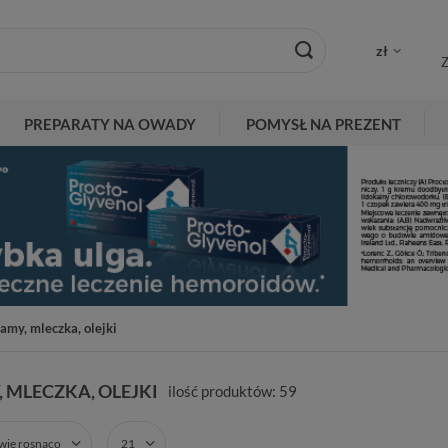
zł
Z
PREPARATY NA OWADY
POMYSŁ NA PREZENT
amy, mleczka, olejki
 MLECZKA, OLEJKI
ilość produktów:
59
zwie rosnąco
21