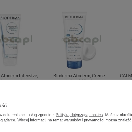
 Atoderm Intensive,
Bioderma Atoderm, Creme
CALM
alsam emolientowy,
Ultra, 200 ml
przec
200 ml
ość
w celu realizacji usług zgodnie z
Polityką dotyczącą cookies
. Możesz określi
62,00 zł
71,24 zł
eglądarce. Więcej informacji na temat warunków i prywatności można znaleźć
0,31 zł / szt.
0,36 zł / szt.