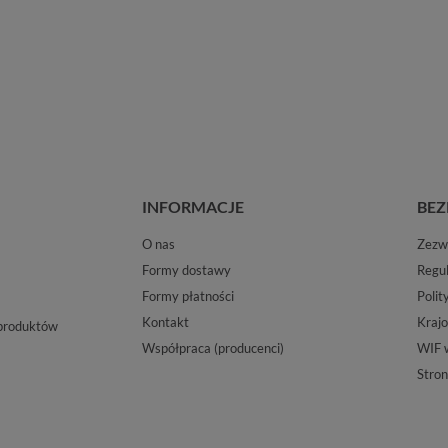
INFORMACJE
BEZ
O nas
Zezwo
Formy dostawy
Regu
Formy płatności
Polit
Kontakt
Krajo
 produktów
Współpraca (producenci)
WIF 
Stron