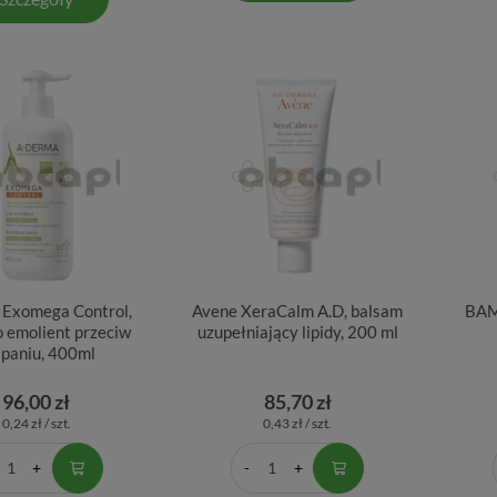
Exomega Control,
Avene XeraCalm A.D, balsam
BAM
 emolient przeciw
uzupełniający lipidy, 200 ml
apaniu, 400ml
96,00 zł
85,70 zł
0,24 zł / szt.
0,43 zł / szt.