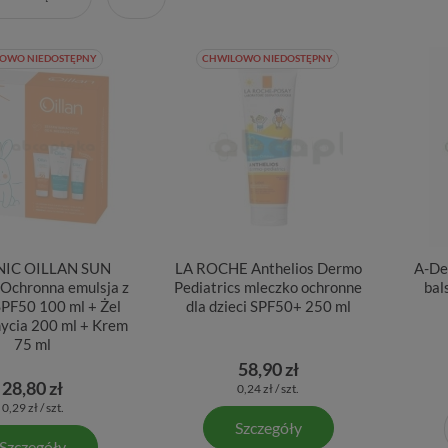
OWO NIEDOSTĘPNY
CHWILOWO NIEDOSTĘPNY
IC OILLAN SUN
LA ROCHE Anthelios Dermo
A-De
Ochronna emulsja z
Pediatrics mleczko ochronne
bal
SPF50 100 ml + Żel
dla dzieci SPF50+ 250 ml
ycia 200 ml + Krem
75 ml
58,90 zł
28,80 zł
0,24 zł / szt.
0,29 zł / szt.
Szczegóły
Szczegóły