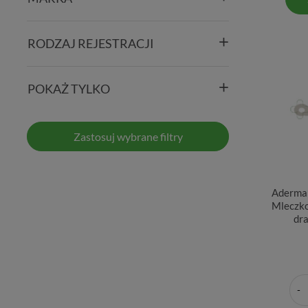
RODZAJ REJESTRACJI
POKAŻ TYLKO
Zastosuj wybrane filtry
Aderma 
Mleczko
dr