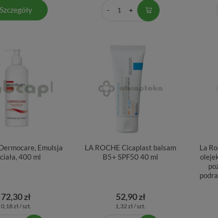
Szczegóły
Dermocare, Emulsja
LA ROCHE Cicaplast balsam
La Ro
 ciała, 400 ml
B5+ SPF50 40 ml
oleje
po
podra
72,30 zł
52,90 zł
0,18 zł / szt.
1,32 zł / szt.