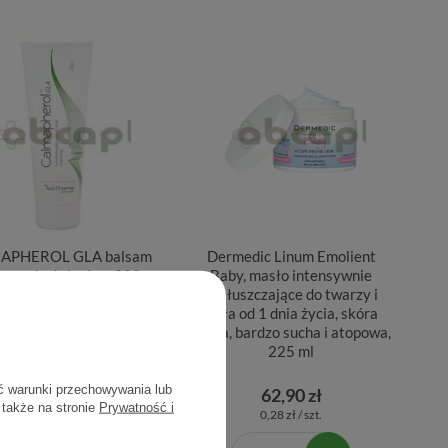
APHEROL GLA balsam
Dermedic Linum Emolient
iw podrażnieniom 200 g
Baby, masło intensywnie
natłuszczające do twarzy i
ciała od 1 dnia życia, skóra
sucha, bardzo sucha i atopowa,
225 ml
ć warunki przechowywania lub
21,79 zł
62,90 zł
 także na stronie
Prywatność i
0,18 zł / szt.
0,28 zł / szt.