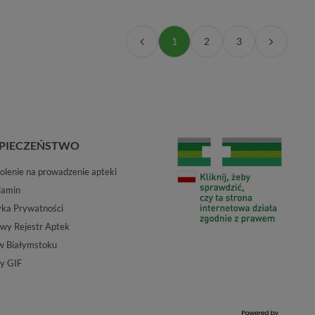
1
2
3
PIECZEŃSTWO
lenie na prowadzenie apteki
lamin
yka Prywatności
wy Rejestr Aptek
w Białymstoku
y GIF