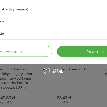
cookie (wymagane)
OWO NIEDOSTĘPNY
kie
kie
dzam wymagane
Potwierdzam 
c Linum Emolient
Dexeryl Emolient krem, 250 g
ilżająco-kojący krem
n
jący lipidy od 1 dnia
skóra sucha, bardzo
i atopowa, 100 ml
42,80 zł
33,43 zł
0,43 zł / szt.
0,13 zł / szt.