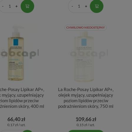
CHWILOWO NIEDOSTĘPNY
che-Posay Lipikar AP+,
La Roche-Posay Lipikar AP+,
k myjący, uzupełniający
olejek myjący, uzupełniający
ziom lipidów przeciw
poziom lipidów przeciw
żnieniom skóry, 400 ml
podrażnieniom skóry, 750 ml
66,40 zł
109,66 zł
0,17 zł / szt.
0,15 zł / szt.