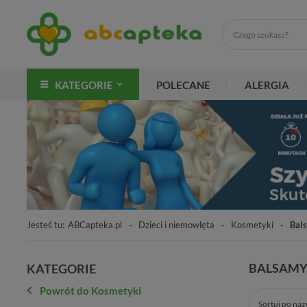
KATEGORIE
POLECANE
ALERGIA
Jesteś tu:
ABCapteka.pl
Dzieci i niemowlęta
Kosmetyki
Bals
BALSAMY,
KATEGORIE
Powrót do Kosmetyki
Sortuj po na