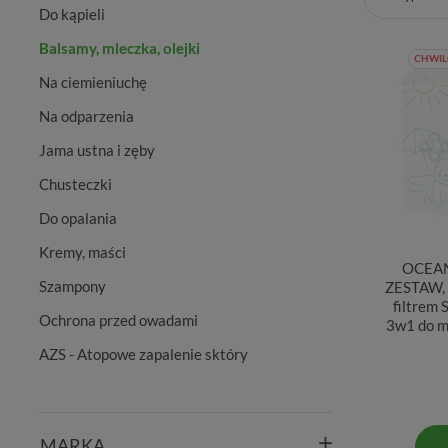
Do kąpieli
Balsamy, mleczka, olejki
CHWIL
Na ciemieniuchę
Na odparzenia
Jama ustna i zęby
Chusteczki
Do opalania
Kremy, maści
OCEAN
Szampony
ZESTAW, 
filtrem 
Ochrona przed owadami
3w1 do m
AZS - Atopowe zapalenie sktóry
MARKA