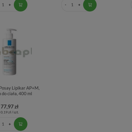
Posay Lipikar AP+M,
 do ciała, 400 ml
77,97 zł
0,19 zł / szt.