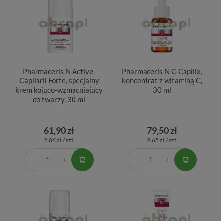
Pharmaceris N Active-
Pharmaceris N C-Capilix,
Capilaril Forte, specjalny
koncentrat z witaminą C,
krem kojąco-wzmacniający
30 ml
do twarzy, 30 ml
61,90 zł
79,50 zł
2,06 zł / szt.
2,65 zł / szt.