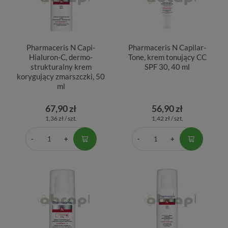
Pharmaceris N Capi-
Pharmaceris N Capilar-
Hialuron-C, dermo-
Tone, krem tonujący CC
strukturalny krem
SPF 30, 40 ml
korygujący zmarszczki, 50
ml
67,90 zł
56,90 zł
1,36 zł / szt.
1,42 zł / szt.