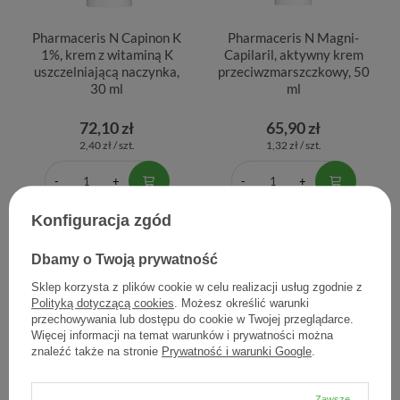
Pharmaceris N Capinon K
Pharmaceris N Magni-
1%, krem z witaminą K
Capilaril, aktywny krem
uszczelniającą naczynka,
przeciwzmarszczkowy, 50
30 ml
ml
72,10 zł
65,90 zł
2,40 zł / szt.
1,32 zł / szt.
Konfiguracja zgód
Dbamy o Twoją prywatność
Sklep korzysta z plików cookie w celu realizacji usług zgodnie z
Polityką dotyczącą cookies
. Możesz określić warunki
przechowywania lub dostępu do cookie w Twojej przeglądarce.
Więcej informacji na temat warunków i prywatności można
znaleźć także na stronie
Prywatność i warunki Google
.
Pharmaceris N Nutri-
Pharmaceris N Opti-
Capilaril, intensywny krem
Capilaril, intensywny krem
Zawsze