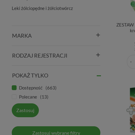
Leki żólciopędne i żółciotwórcz
ZESTAW S
kr
MARKA
RODZAJ REJESTRACJI
POKAŻ TYLKO
Dostępność
663
Polecane
13
Zastosuj
Zastosuj wybrane filtry