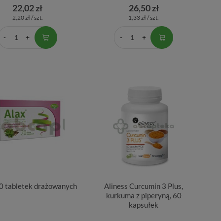
22,02 zł
26,50 zł
2,20 zł / szt.
1,33 zł / szt.
0 tabletek drażowanych
Aliness Curcumin 3 Plus,
kurkuma z piperyną, 60
kapsułek