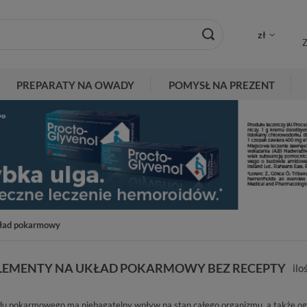
zł
Z
PREPARATY NA OWADY
POMYSŁ NA PREZENT
ład pokarmowy
UPLEMENTY NA UKŁAD POKARMOWY BEZ RECEPTY
ilo
du pokarmowego ma niebagatelny wpływ na stan całego organizmu, a także og