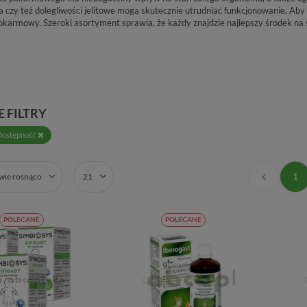
a czy też dolegliwości jelitowe mogą skutecznie utrudniać funkcjonowanie. Ab
pokarmowy. Szeroki asortyment sprawia, że każdy znajdzie najlepszy środek na 
 FILTRY
Dostępność
1
zwie rosnąco
21
POLECANE
POLECANE