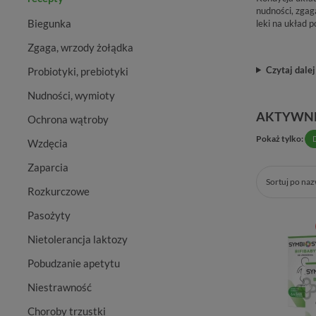
nudności, zgag
Biegunka
leki na układ 
Zgaga, wrzody żołądka
Czytaj dalej
Probiotyki, prebiotyki
Nudności, wymioty
AKTYWNE
Ochrona wątroby
Pokaż tylko:
Wzdęcia
Zaparcia
Sortuj po na
Rozkurczowe
Pasożyty
Nietolerancja laktozy
Pobudzanie apetytu
Niestrawność
Choroby trzustki