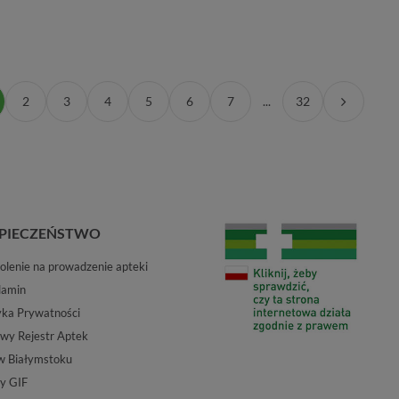
2
3
4
5
6
7
...
32
PIECZEŃSTWO
lenie na prowadzenie apteki
lamin
yka Prywatności
wy Rejestr Aptek
w Białymstoku
y GIF