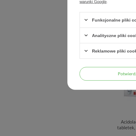
warunki Google
.
Funkcjonalne pliki 
Analityczne pliki coo
Reklamowe pliki coo
Potwier
Acidola
tabletek