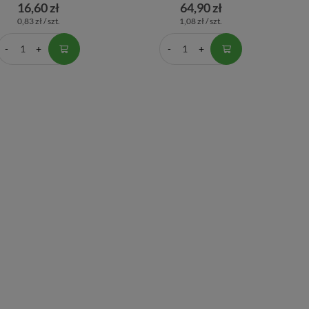
16,60 zł
64,90 zł
0,83 zł / szt.
1,08 zł / szt.