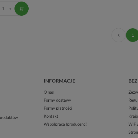
1
INFORMACJE
BEZ
O nas
Zezwo
Formy dostawy
Regu
Formy płatności
Polit
Kontakt
Krajo
 produktów
Współpraca (producenci)
WIF 
Stron