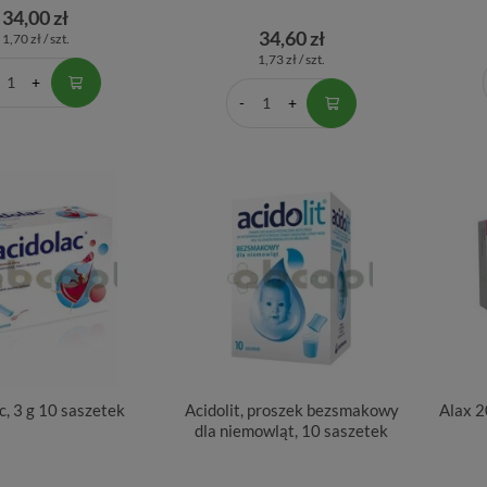
34,00 zł
34,60 zł
1,70 zł / szt.
1,73 zł / szt.
c, 3 g 10 saszetek
Acidolit, proszek bezsmakowy
Alax 2
dla niemowląt, 10 saszetek