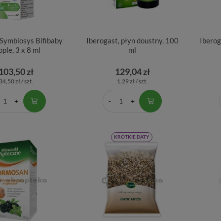
ymbiosys Bifibaby
Iberogast, płyn doustny, 100
Iberog
ople, 3 x 8 ml
ml
103,50 zł
129,04 zł
34,50 zł / szt.
1,29 zł / szt.
KRÓTKIE DATY