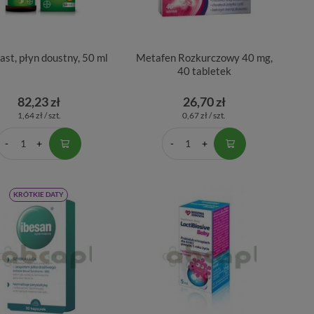
ast, płyn doustny, 50 ml
Metafen Rozkurczowy 40 mg,
40 tabletek
82,23 zł
26,70 zł
1,64 zł / szt.
0,67 zł / szt.
KRÓTKIE DATY