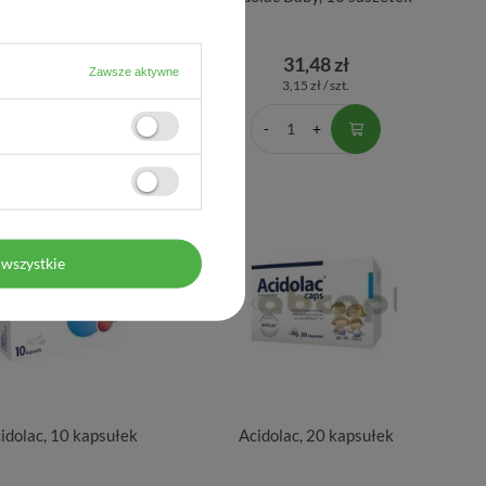
kapsułek
32,82 zł
31,48 zł
Zawsze aktywne
0,55 zł / szt.
3,15 zł / szt.
wszystkie
idolac, 10 kapsułek
Acidolac, 20 kapsułek