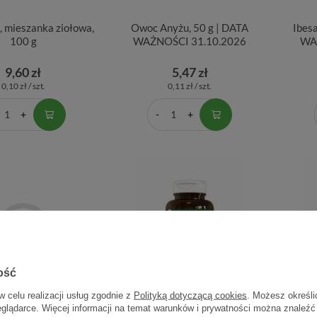
 mieszanka ziołowa,
Owoc Anyżu, 50 g | DATA
Ibes
100 g
WAŻNOŚCI 31.10.2026
WA
9,60 zł
5,47 zł
0,10 zł / szt.
0,11 zł / szt.
ość
w celu realizacji usług zgodnie z
Polityką dotyczącą cookies
. Możesz określi
eglądarce. Więcej informacji na temat warunków i prywatności można znaleźć
ti Baby gutt 5 ml
A-Z Medica, Mastika, 60
A-Z