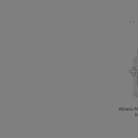
Aliness 
1