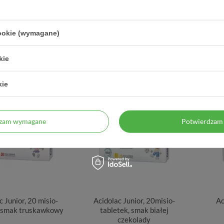
kapsułek
14,34 zł
97,69 zł
cookie (wymagane)
2,87 zł / szt.
1,63 zł / szt.
kie
kie
dzam wymagane
Potwierdzam 
c Junior, 20 misio-
Acidolac Junior, 20misio-
Ac
, smak truskawkowy
tabletek, smak białej
czekolady