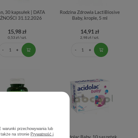
an, 30 kapsułek | DATA
Rodzina Zdrowia LactiBiosive
ŻNOŚCI 31.12.2026
Baby, krople, 5 ml
15,98 zł
14,91 zł
0,53 zł / szt.
2,98 zł / szt.
ć warunki przechowywania lub
 także na stronie
Prywatność i
 Zielony Jęczmień, 60
Acidolac Baby, 10 saszetek