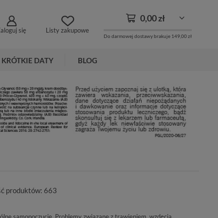
0,00 zł
aloguj się
Listy zakupowe
Do darmowej dostawy brakuje
149,00 zł
KRÓTKIE DATY
BLOG
ść produktów:
663
ólne samopoczucie. Problemy związane z trawieniem, wzdęcia,