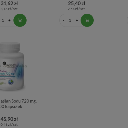
31,62 zł
25,40 zł
3,16 zł / szt.
2,54 zł / szt.
Maślan Sodu 720 mg,
00 kapsułek
45,90 zł
0,46 zł / szt.