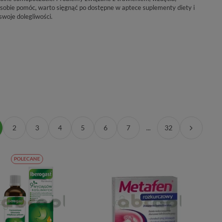
y sobie pomóc, warto sięgnąć po dostępne w aptece suplementy diety i
swoje dolegliwości.
2
3
4
5
6
7
...
32
POLECANE