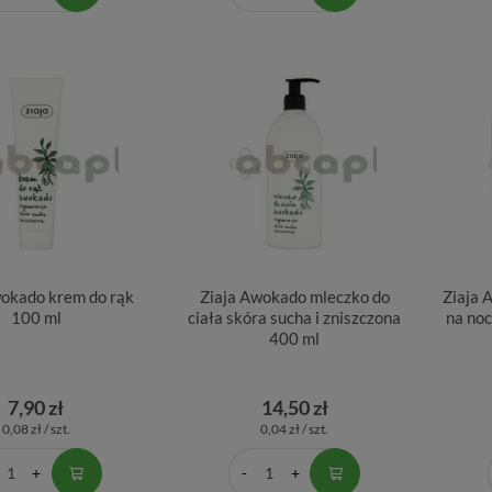
wokado krem do rąk
Ziaja Awokado mleczko do
Ziaja 
100 ml
ciała skóra sucha i zniszczona
na noc
400 ml
7,90 zł
14,50 zł
0,08 zł / szt.
0,04 zł / szt.