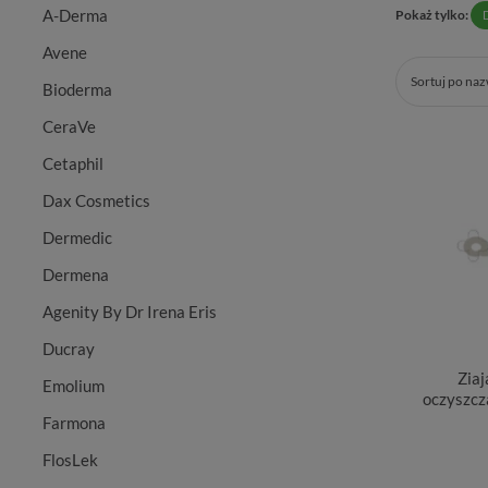
A-Derma
Pokaż tylko:
Avene
Sortuj po na
Bioderma
CeraVe
Cetaphil
Dax Cosmetics
Dermedic
Dermena
Agenity By Dr Irena Eris
Ducray
Ziaj
Emolium
oczyszcza
Farmona
FlosLek