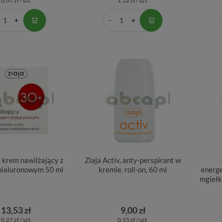
0,07 zł / szt.
1,12 zł / szt.
 krem nawilżający z
Ziaja Activ, anty-perspirant w
ialuronowym 50 ml
kremie, roll-on, 60 ml
energ
mgiełk
13,53 zł
9,00 zł
0,27 zł / szt.
0,15 zł / szt.