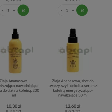
0,57 zł / szt.
0,65 zł / szt.
Ziaja Ananasowa,
Ziaja Ananasowa, shot do
etyzująco-nawadniająca
twarzy, szyi i dekoltu, serum z
a do ciała z kofeiną, 200
kofeiną energetyzująco-
ml
nawilżające 50 ml
10,30 zł
12,60 zł
0,05 zł / szt.
0,25 zł / szt.