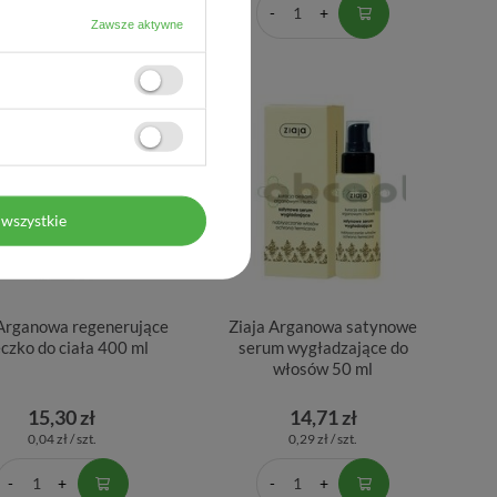
Zawsze aktywne
wszystkie
 Arganowa regenerujące
Ziaja Arganowa satynowe
czko do ciała 400 ml
serum wygładzające do
włosów 50 ml
15,30 zł
14,71 zł
0,04 zł / szt.
0,29 zł / szt.