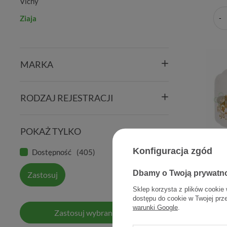
Vichy
Ziaja
MARKA
RODZAJ REJESTRACJI
POKAŻ TYLKO
Konfiguracja zgód
Dostępność
405
Ziaja A
dzień lif
Dbamy o Twoją prywatn
Zastosuj
Sklep korzysta z plików cookie 
dostępu do cookie w Twojej prz
warunki Google
.
Zastosuj wybrane filtry