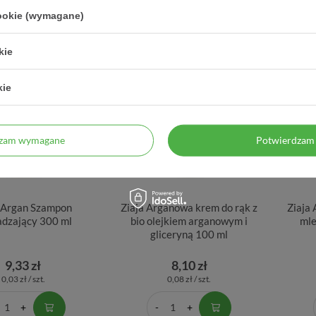
cookie (wymagane)
kie
kie
dzam wymagane
Potwierdzam 
a Argan Szampon
Ziaja Arganowa krem do rąk z
Ziaja
dzający 300 ml
bio olejkiem arganowym i
mle
gliceryną 100 ml
9,33 zł
8,10 zł
0,03 zł / szt.
0,08 zł / szt.