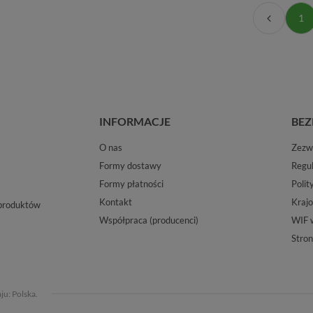
1
INFORMACJE
BEZ
O nas
Zezwo
Formy dostawy
Regu
Formy płatności
Polit
Kontakt
Krajo
 produktów
Współpraca (producenci)
WIF 
Stron
aju:
Polska
.