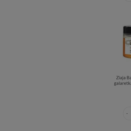
Ziaja B
galaretk