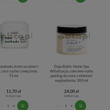
Awokado, krem na dzień i
Ziaja Balitc Home Spa
, cera sucha i zmęczona,
Witalizacja, cukrowo-solny
75 ml
peeling do ciała z efektem
wygładzenia, 300 ml
11,70 zł
24,00 zł
0,16 zł / szt.
0,08 zł / szt.