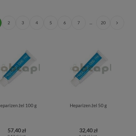
2
3
4
5
6
7
...
20
eparizen żel 100 g
Heparizen żel 50 g
57,40 zł
32,40 zł