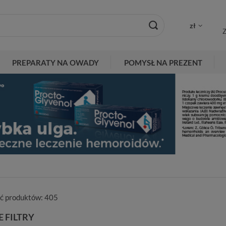
zł
Z
PREPARATY NA OWADY
POMYSŁ NA PREZENT
ść produktów:
405
 FILTRY