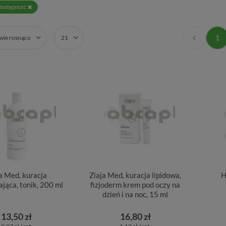
Dostępność
1
zwie rosnąco
21
a Med, kuracja
Ziaja Med, kuracja lipidowa,
H
jąca, tonik, 200 ml
fizjoderm krem pod oczy na
dzień i na noc, 15 ml
13,50 zł
16,80 zł