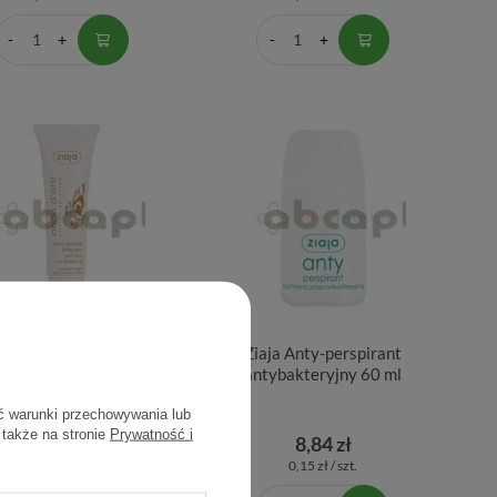
ja Anno D`oro, serum
Ziaja Anty-perspirant
e liftingujące pod oczy i
antybakteryjny 60 ml
a okolice ust, 30 ml
ć warunki przechowywania lub
 także na stronie
Prywatność i
15,90 zł
8,84 zł
0,53 zł / szt.
0,15 zł / szt.