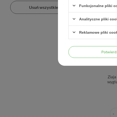
Funkcjonalne pliki 
Usuń wszystkie filtry
Analityczne pliki coo
Reklamowe pliki coo
Potwier
Ziaj
wygła