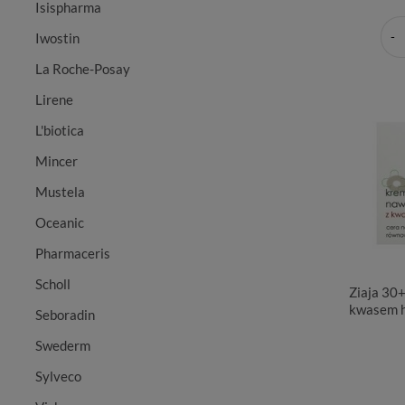
Isispharma
Iwostin
La Roche-Posay
Lirene
L'biotica
Mincer
Mustela
Oceanic
Pharmaceris
Scholl
Ziaja 30+
kwasem h
Seboradin
Swederm
Sylveco