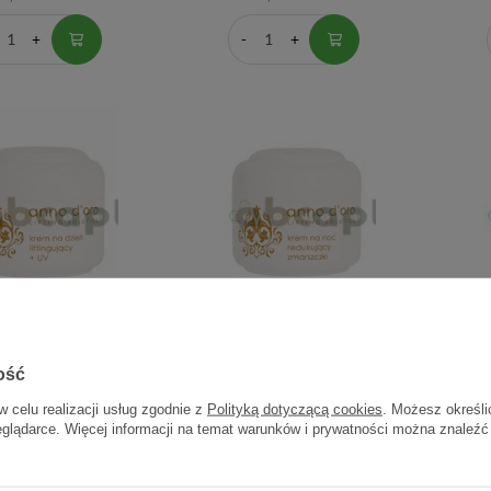
nno D`oro, krem na
Ziaja Anno D`oro, krem na noc
Zia
tingujący + UV, 50 ml
redukujący zmarszczki, 50 ml
aktywni
ość
n
w celu realizacji usług zgodnie z
Polityką dotyczącą cookies
. Możesz określi
eglądarce. Więcej informacji na temat warunków i prywatności można znaleźć
19,60 zł
19,60 zł
0,39 zł / szt.
0,39 zł / szt.