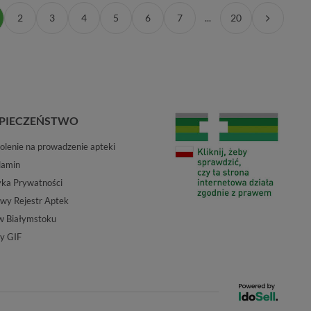
2
3
4
5
6
7
...
20
PIECZEŃSTWO
lenie na prowadzenie apteki
lamin
yka Prywatności
wy Rejestr Aptek
w Białymstoku
y GIF