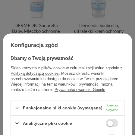
DERMEDIC Sunbrella
Dermedic Sunbrella,
Baby, Mleczko ochronne
ultralekki krem ochronny
SPF 50 od 1. miesiąca życia
SPF50 dla skóry normalnej,
z prekursorem witaminy
40 ml
Konfiguracja zgód
D3 100 g
Dbamy o Twoją prywatność
82,50 zł
48,20 zł
0,83 zł / szt.
1,21 zł / szt.
Sklep korzysta z plików cookie w celu realizacji usług zgodnie z
Polityką dotyczącą cookies
. Możesz określić warunki
przechowywania lub dostępu do cookie w Twojej przeglądarce.
Więcej informacji na temat warunków i prywatności można
znaleźć także na stronie
Prywatność i warunki Google
.
Zawsze
Funkcjonalne pliki cookie (wymagane)
aktywne
Analityczne pliki cookie