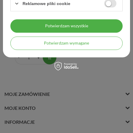
Reklamowe pliki cookie
Dermedic Sunbrella,
ultralekki krem ochronny
SPF50 dla skóry tłustej i
Potwierdzam wszystkie
mieszanej, 40 ml
45,90 zł
Potwierdzam wymagane
1,15 zł / szt.
MOJE ZAMÓWIENIE
MOJE KONTO
INFORMACJE