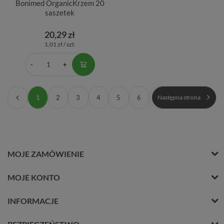
Bonimed OrganicKrzem 20
saszetek
20,29 zł
1,01 zł / szt.
1
2
3
4
5
6
Następna strona
MOJE ZAMÓWIENIE
MOJE KONTO
INFORMACJE