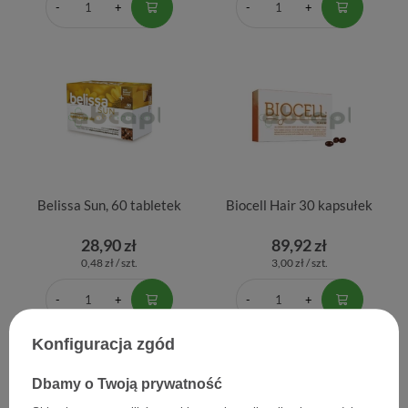
Belissa Sun, 60 tabletek
Biocell Hair 30 kapsułek
28,90 zł
89,92 zł
0,48 zł / szt.
3,00 zł / szt.
Konfiguracja zgód
Dbamy o Twoją prywatność