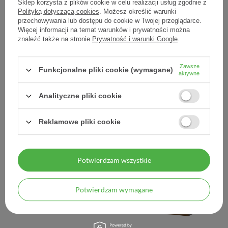
Sklep korzysta z plików cookie w celu realizacji usług zgodnie z
Polityką dotyczącą cookies
. Możesz określić warunki
przechowywania lub dostępu do cookie w Twojej przeglądarce.
Więcej informacji na temat warunków i prywatności można
znaleźć także na stronie
Prywatność i warunki Google
.
BIOLIQ Dermo, Krem
BIOLIQ Dermo, Olejek
CICA intensywnie
CICA na blizny i rozstępy,
Zawsze
regenerujący po zabiegach
30 ml
Funkcjonalne pliki cookie (wymagane)
aktywne
dermatologicznych, 30 ml
Analityczne pliki cookie
25,00 zł
26,30 zł
0,83 zł / szt.
0,88 zł / szt.
Reklamowe pliki cookie
Potwierdzam wszystkie
Potwierdzam wymagane