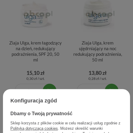
Ziaja Ulga, krem łagodzący
Ziaja Ulga, krem
na dzień, redukujący
ujędrniający na noc
podrażnienia, SPF 20, 50
redukujący podrażnienia,
ml
50 ml
15,10 zł
13,80 zł
0,30 zł / szt.
0,28 zł / szt.
Konfiguracja zgód
Dbamy o Twoją prywatność
Sklep korzysta z plików cookie w celu realizacji usług zgodnie z
Polityką dotyczącą cookies
. Możesz określić warunki