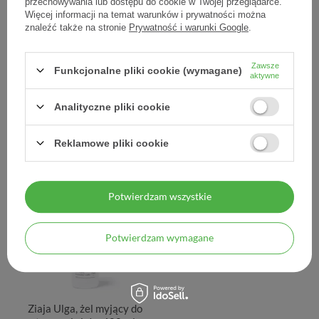
przechowywania lub dostępu do cookie w Twojej przeglądarce.
Więcej informacji na temat warunków i prywatności można
znaleźć także na stronie
Prywatność i warunki Google
.
Ziaja Ulga, peeling do
Ziaja Ulga, płyn micelarny
twarzy enzymatyczny, 60
demakijaż oczyszczanie,
Zawsze
Funkcjonalne pliki cookie (wymagane)
aktywne
ml
200 ml
Analityczne pliki cookie
12,72 zł
12,00 zł
0,21 zł / szt.
0,06 zł / szt.
Reklamowe pliki cookie
Potwierdzam wszystkie
Potwierdzam wymagane
Ziaja Ulga, żel myjący do