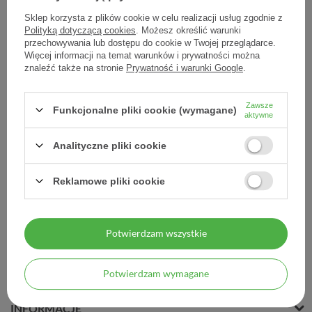
Sklep korzysta z plików cookie w celu realizacji usług zgodnie z
Polityką dotyczącą cookies
. Możesz określić warunki
przechowywania lub dostępu do cookie w Twojej przeglądarce.
Więcej informacji na temat warunków i prywatności można
Swederm Hudsalva Vit E,
znaleźć także na stronie
Prywatność i warunki Google
.
maść do skóry suchej, 50
ml
Zawsze
Funkcjonalne pliki cookie (wymagane)
26,90 zł
aktywne
0,54 zł / szt.
Analityczne pliki cookie
Reklamowe pliki cookie
Potwierdzam wszystkie
MOJE ZAMÓWIENIE
Potwierdzam wymagane
MOJE KONTO
INFORMACJE