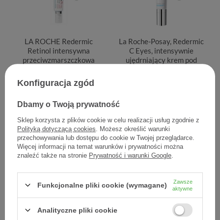
LA ROCHE Redermic
La Roche-Posay, Redermic
Retinol intensywna
C Eyes, intensywnie
przeciwzmarszczkowa
ujędrniający krem pod
kuracja pielęgnacyjna 30
oczy, 15 ml
ml
Konfiguracja zgód
157,10 zł
135,09 zł
Dbamy o Twoją prywatność
5,24 zł / szt.
9,01 zł / szt.
Sklep korzysta z plików cookie w celu realizacji usług zgodnie z
Polityką dotyczącą cookies
. Możesz określić warunki
przechowywania lub dostępu do cookie w Twojej przeglądarce.
Więcej informacji na temat warunków i prywatności można
znaleźć także na stronie
Prywatność i warunki Google
.
Zawsze
Funkcjonalne pliki cookie (wymagane)
aktywne
Analityczne pliki cookie