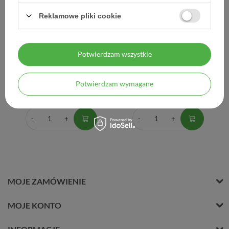
Reklamowe pliki cookie
La Roche-Posay, Redermic
La Roche-Posay, Redermic
C, intensywnie
R, intensywna
ujędrniający krem
przeciwzmarszczkowa
przeciwzmarszczkowy,
kuracja pielęgnacyjna pod
Potwierdzam wszystkie
skóra normalna i mieszana,
oczy, 15 ml
40 ml
Potwierdzam wymagane
159,65 zł
136,00 zł
3,99 zł / szt.
9,07 zł / szt.
MOJE ZAMÓWIENIE
MOJE KONTO