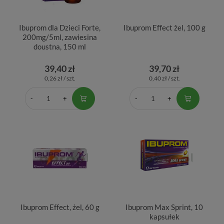
Ibuprom dla Dzieci Forte,
Ibuprom Effect żel, 100 g
200mg/5ml, zawiesina
doustna, 150 ml
39,40 zł
39,70 zł
0,26 zł / szt.
0,40 zł / szt.
Ibuprom Effect, żel, 60 g
Ibuprom Max Sprint, 10
kapsułek