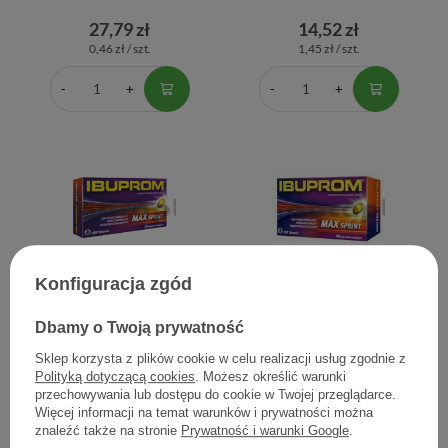
27,79 zł
14,52 zł
0,46 zł / szt.
1,45 zł / szt.
Konfiguracja zgód
Ibuprom Max Sprint, 20
Ibuprom Max Sprint, 40
kapsułek
kapsułek
Dbamy o Twoją prywatność
Sklep korzysta z plików cookie w celu realizacji usług zgodnie z
23,54 zł
29,48 zł
Polityką dotyczącą cookies
. Możesz określić warunki
1,18 zł / szt.
0,74 zł / szt.
przechowywania lub dostępu do cookie w Twojej przeglądarce.
Więcej informacji na temat warunków i prywatności można
znaleźć także na stronie
Prywatność i warunki Google
.