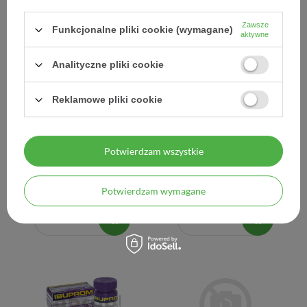
Zawsze
Funkcjonalne pliki cookie (wymagane)
aktywne
Analityczne pliki cookie
Reklamowe pliki cookie
Ibuprom RR 400 mg, 12
Ibuprom RR 400 mg, 24
tabletek
tabletki
Potwierdzam wszystkie
13,57 zł
20,90 zł
Potwierdzam wymagane
1,13 zł / szt.
0,87 zł / szt.