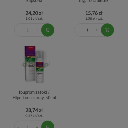
kapsułki
mg, 10 tabletek
24,20 zł
15,76 zł
1,01 zł / szt.
1,58 zł / szt.
Ibuprom zatoki /
Hipertonic spray, 50 ml
28,74 zł
0,57 zł / szt.