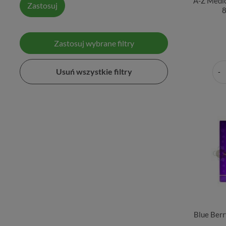
A-Z Medic
Zastosuj
8
Zastosuj wybrane filtry
Usuń wszystkie filtry
Blue Berr