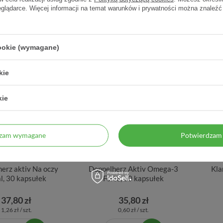
eglądarce. Więcej informacji na temat warunków i prywatności można znaleźć
0,87 zł / szt.
1,28 zł / szt.
cookie (wymagane)
kie
kie
dzam wymagane
Potwierdzam 
erz aktiv Na oczy
Doppelherz Aktiv Omega-3
Kla
l, 30 kapsułek
Forte, 60 kapsułek
37,80 zł
35,80 zł
1,26 zł / szt.
0,60 zł / szt.