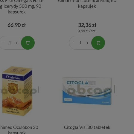
ess Fish Omega 3 Forte
Allnutrition LuteinAll Max, 60
jglicerydy 500 mg, 90
kapsułek
kapsułek
66,90 zł
32,36 zł
0,54 zł / szt.
nimed Oculobon 30
Citogla Vis, 30 tabletek
kapsułek