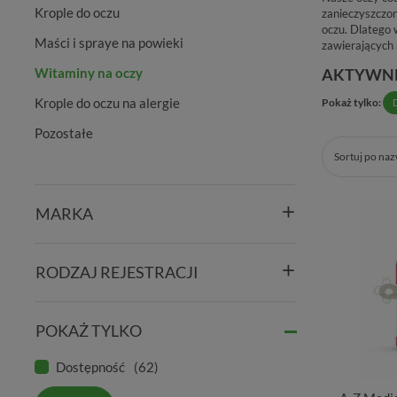
Krople do oczu
zanieczyszczon
oczu. Dlatego 
Maści i spraye na powieki
zawierających 
AKTYWNE
Witaminy na oczy
Krople do oczu na alergie
Pokaż tylko:
Pozostałe
Sortuj po na
MARKA
RODZAJ REJESTRACJI
POKAŻ TYLKO
Dostępność
62