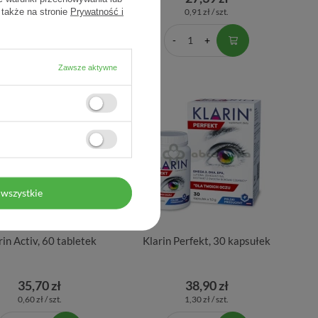
 także na stronie
Prywatność i
0,83 zł / szt.
0,91 zł / szt.
Zawsze aktywne
wszystkie
rin Activ, 60 tabletek
Klarin Perfekt, 30 kapsułek
35,70 zł
38,90 zł
0,60 zł / szt.
1,30 zł / szt.