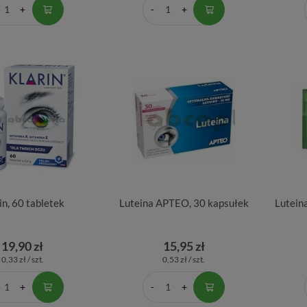
in, 60 tabletek
Luteina APTEO, 30 kapsułek
Lutein
19,90 zł
15,95 zł
0,33 zł / szt.
0,53 zł / szt.