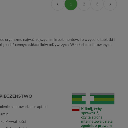
1
2
3
 do organizmu najważniejszych mikroelementów. To wygodne tabletki i
ednią podaż cennych składników odżywczych. W składach oferowanych
PIECZEŃSTWO
lenie na prowadzenie apteki
lamin
yka Prywatności