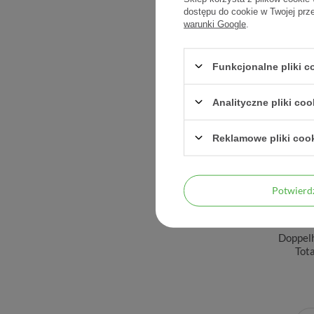
dostępu do cookie w Twojej prz
warunki Google
.
Funkcjonalne pliki 
Analityczne pliki coo
Reklamowe pliki coo
Potwier
Doppelh
Tota