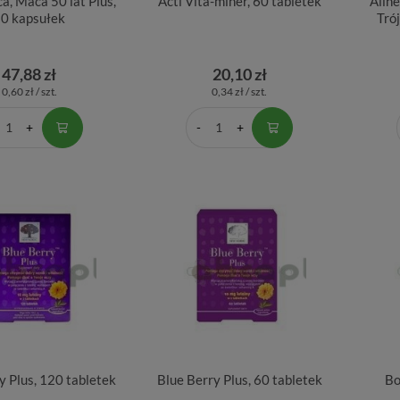
a, Maca 50 lat Plus,
Acti Vita-miner, 60 tabletek
Alin
0 kapsułek
Tró
47,88 zł
20,10 zł
0,60 zł / szt.
0,34 zł / szt.
y Plus, 120 tabletek
Blue Berry Plus, 60 tabletek
Bo