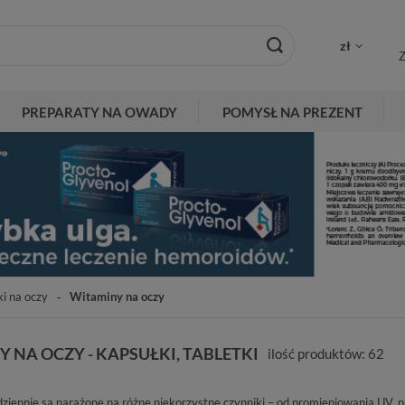
zł
Z
PREPARATY NA OWADY
POMYSŁ NA PREZENT
ki na oczy
Witaminy na oczy
 NA OCZY - KAPSUŁKI, TABLETKI
ilość produktów:
62
ziennie są narażone na różne niekorzystne czynniki – od promieniowania UV, 