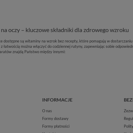
na oczy – kluczowe składniki dla zdrowego wzroku
e dostępne są witaminy na wzrok bez recepty, które pomagają w dostarczaniu
e z łatwością można włączyć do codziennej rutyny, zapewniając sobie odpowi
paratów znajdą Państwo między innymi:
INFORMACJE
BEZ
O nas
Zezwo
Formy dostawy
Regu
Formy płatności
Polit