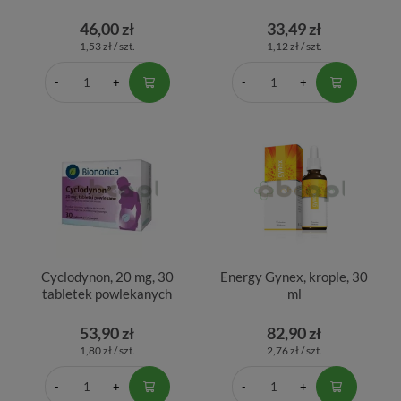
46,00 zł
33,49 zł
1,53 zł / szt.
1,12 zł / szt.
Cyclodynon, 20 mg, 30
Energy Gynex, krople, 30
tabletek powlekanych
ml
53,90 zł
82,90 zł
1,80 zł / szt.
2,76 zł / szt.