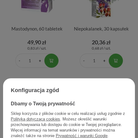
Mastodynon, 60 tabletek
Niepokalanek, 30 kapsułek
49,90 zł
20,36 zł
0,83 zł / szt.
0,68 zł / szt.
Konfiguracja zgód
Dbamy o Twoją prywatność
Sklep korzysta z plików cookie w celu realizacji usług zgodnie z
Polityką dotyczącą cookies
. Możesz określić warunki
przechowywania lub dostępu do cookie w Twojej przeglądarce.
Scopolan 10 mg 30 draz
Scopolan 10 mg, 10
Więcej informacji na temat warunków i prywatności można
tabletek drażowanych
znaleźć także na stronie
Prywatność i warunki Google
.