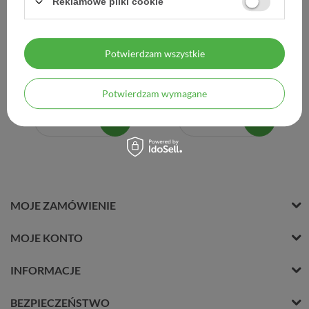
Reklamowe pliki cookie
Ziaja Remodeling 60+,
Ziaja Remodeling 60+,
krem na noc ujędrniająco-
krem pod oczy korygujący
odżywczy, 50 ml
zmarszczki, 15 ml
Potwierdzam wszystkie
17,50 zł
17,90 zł
Potwierdzam wymagane
0,35 zł / szt.
1,19 zł / szt.
MOJE ZAMÓWIENIE
MOJE KONTO
INFORMACJE
BEZPIECZEŃSTWO