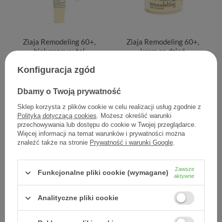
Ziaja Remodeling 60+,
Ziaja Remodeling 60+,
hialuronowy żel
krem na dzień
liftingujący, 30 ml
wygładzający zmarszczki z
Konfiguracja zgód
efektem rozświetlenia, 50
ml
Dbamy o Twoją prywatność
16,00 zł
18,90 zł
Sklep korzysta z plików cookie w celu realizacji usług zgodnie z
0,53 zł / szt.
0,38 zł / szt.
Polityką dotyczącą cookies
. Możesz określić warunki
przechowywania lub dostępu do cookie w Twojej przeglądarce.
Więcej informacji na temat warunków i prywatności można
znaleźć także na stronie
Prywatność i warunki Google
.
Zawsze
Funkcjonalne pliki cookie (wymagane)
aktywne
Analityczne pliki cookie