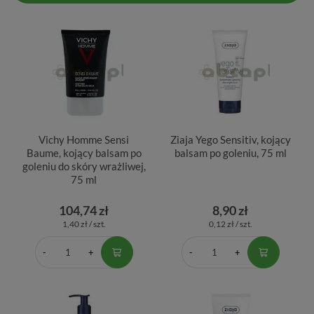
Vichy Homme Sensi
Ziaja Yego Sensitiv, kojący
Baume, kojący balsam po
balsam po goleniu, 75 ml
goleniu do skóry wrażliwej,
75 ml
104,74 zł
8,90 zł
1,40 zł / szt.
0,12 zł / szt.