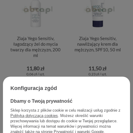
Ziaja Yego Sensitiv,
Ziaja Yego Sensitiv,
łagodzący żel do mycia
nawilżający krem dla
twarzy dla mężczyzn, 200
mężczyzn, SPF10, 50 ml
ml
11,80 zł
11,50 zł
0,06 zł / szt.
0,23 zł / szt.
Konfiguracja zgód
Dbamy o Twoją prywatność
Sklep korzysta z plików cookie w celu realizacji usług zgodnie z
Polityką dotyczącą cookies
. Możesz określić warunki
przechowywania lub dostępu do cookie w Twojej przeglądarce.
Więcej informacji na temat warunków i prywatności można
znaleźć także na stronie
Prywatność i warunki Google
.