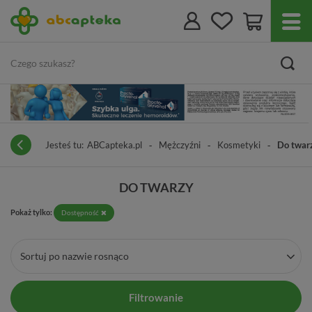
Jesteś tu:
ABCapteka.pl
Mężczyźni
Kosmetyki
Do twar
DO TWARZY
Pokaż tylko:
Dostępność
Sortuj po nazwie rosnąco
Filtrowanie