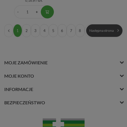
0,16 zł / szt.
1
2
3
4
5
6
7
8
Następna strona
MOJE ZAMÓWIENIE
MOJE KONTO
INFORMACJE
BEZPIECZEŃSTWO