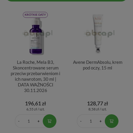
KRÓTKIE DATY
La Roche, Mela B3,
Avene DermAbsolu, krem
Skoncentrowane serum
pod oczy, 15 ml
przeciw przebarwieniom i
ich nawrotom, 30 ml |
DATA WAŻNOŚCI
30.11.2026
196,61 zł
128,77 zł
6,55 zł / szt.
8,58 zł / szt.