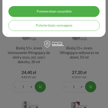
Potwierdzam wszystkie
Potwierdzam wymagane
Bioliq 55+, krem
Bioliq 55+, krem
intensywnie liftingujący do
liftingująco-odżywczy na
skóry oczu, ust, szyi i
dzień, 50 ml
dekoltu, 30 ml
24,40 zł
27,20 zł
0,81 zł / szt.
0,54 zł / szt.