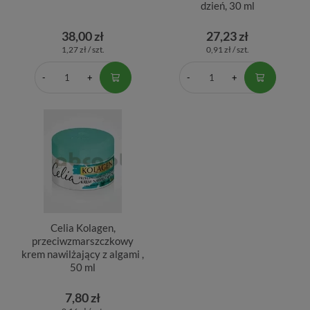
dzień, 30 ml
38,00 zł
27,23 zł
1,27 zł / szt.
0,91 zł / szt.
Celia Kolagen,
przeciwzmarszczkowy
krem nawilżający z algami ,
50 ml
7,80 zł