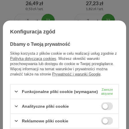
26,49 zł
27,23 zł
0,53 zł / szt.
1,82 zł / szt.
Konfiguracja zgód
Dbamy o Twoją prywatność
Sklep korzysta z plików cookie w celu realizacji usług zgodnie z
Polityką dotyczącą cookies
. Możesz określić warunki
przechowywania lub dostępu do cookie w Twojej przeglądarce.
Więcej informacji na temat warunków i prywatności można
znaleźć także na stronie
Prywatność i warunki Google
.
Bioliq 45+, krem
Bioliq 45+, krem
ujędrniająco-wygładzający
ujędrniająco-wygładzający
Zawsze
Funkcjonalne pliki cookie (wymagane)
na dzień, 50 ml
na noc, 50 ml
aktywne
27,70 zł
29,67 zł
Analityczne pliki cookie
0,55 zł / szt.
0,59 zł / szt.
Reklamowe pliki cookie