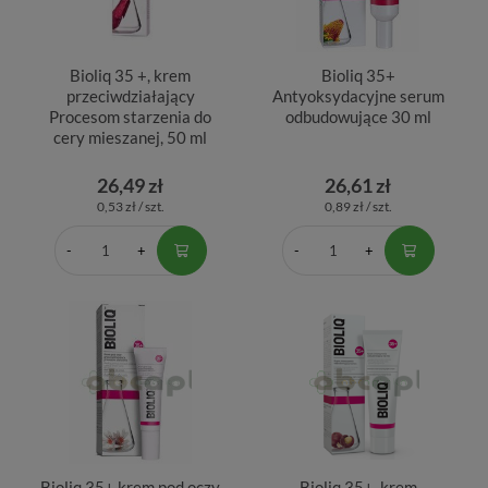
Bioliq 35 +, krem
Bioliq 35+
przeciwdziałający
Antyoksydacyjne serum
Procesom starzenia do
odbudowujące 30 ml
cery mieszanej, 50 ml
26,49 zł
26,61 zł
0,53 zł / szt.
0,89 zł / szt.
Bioliq 35+ krem pod oczy
Bioliq 35+, krem