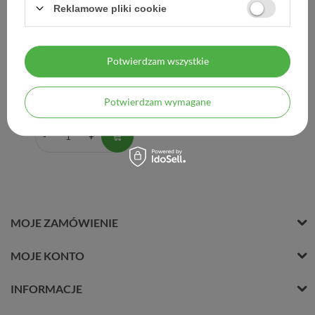
Reklamowe pliki cookie
Ziaja Med, kuracja
wybielająca, punktowy
reduktor przebarwień, 30
Potwierdzam wszystkie
ml
17,60 zł
Potwierdzam wymagane
0,59 zł / szt.
MOJE ZAMÓWIENIE
MOJE KONTO
INFORMACJE