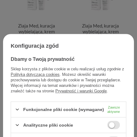
Ziaja Med, kuracja
Ziaja Med, kuracja
wybielająca, krem
wybielająca, krem
wybielający ochronny na
wybielający przeciw
dzień, SPF 20, 50 ml
zmarszczkom na noc, 50 ml
Konfiguracja zgód
Dbamy o Twoją prywatność
21,00 zł
20,90 zł
0,42 zł / szt.
0,42 zł / szt.
Sklep korzysta z plików cookie w celu realizacji usług zgodnie z
Polityką dotyczącą cookies
. Możesz określić warunki
przechowywania lub dostępu do cookie w Twojej przeglądarce.
Więcej informacji na temat warunków i prywatności można
znaleźć także na stronie
Prywatność i warunki Google
.
Zawsze
Funkcjonalne pliki cookie (wymagane)
aktywne
Analityczne pliki cookie