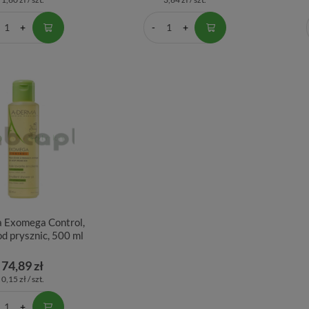
 Exomega Control,
od prysznic, 500 ml
74,89 zł
0,15 zł / szt.