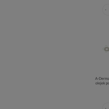
A-Derma
olejek p