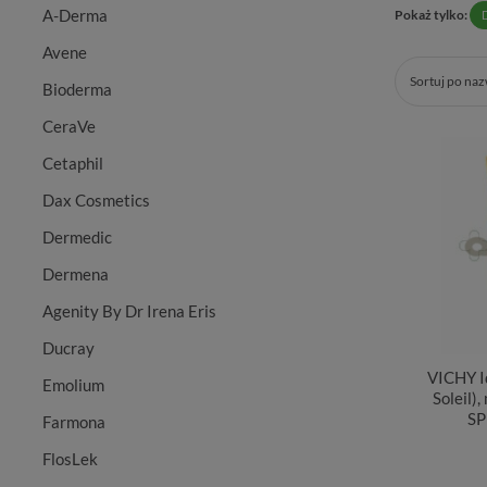
A-Derma
Pokaż tylko:
Avene
Sortuj po na
Bioderma
CeraVe
Cetaphil
Dax Cosmetics
Dermedic
Dermena
Agenity By Dr Irena Eris
Ducray
VICHY Id
Emolium
Soleil),
SP
Farmona
FlosLek