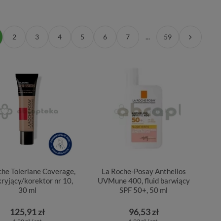
2
3
4
5
6
7
...
59
che Toleriane Coverage,
La Roche-Posay Anthelios
 kryjący/korektor nr 10,
UVMune 400, fluid barwiący
30 ml
SPF 50+, 50 ml
125,91 zł
96,53 zł