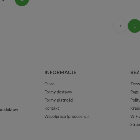
1
INFORMACJE
BEZ
O nas
Zezwo
Formy dostawy
Regu
Formy płatności
Polit
Kontakt
Krajo
 produktów
Współpraca (producenci)
WIF 
Stron