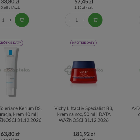
33,80 zł
57,45 zł
0,68 zł / szt.
1,15 zł / szt.
KRÓTKIE DATY
KRÓTKIE DATY
Toleriane Kerium DS,
Vichy Liftactiv Specialist B3,
A-D
uracja, krem 40 ml |
krem na noc, 50 ml | DATA
NOŚCI 31.12.2026
WAŻNOŚCI 31.12.2026
63,80 zł
181,92 zł
1,60 zł / szt.
3,64 zł / szt.