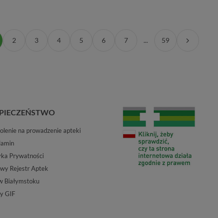
2
3
4
5
6
7
...
59
PIECZEŃSTWO
lenie na prowadzenie apteki
lamin
yka Prywatności
wy Rejestr Aptek
w Białymstoku
y GIF