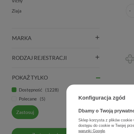
Vichy
Ziaja
MARKA
RODZAJ REJESTRACJI
POKAŻ TYLKO
Dostępność
1228
La Roche 
Konfiguracja zgód
Polecane
5
fluid kry
Dbamy o Twoją prywatn
Zastosuj
Sklep korzysta z plików cookie 
dostępu do cookie w Twojej prz
warunki Google
.