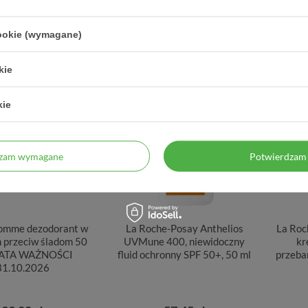
4,20 zł / szt.
0,18 zł / szt.
cookie (wymagane)
kie
KRÓTKIE DATY
kie
dzam wymagane
Potwierdzam 
omme dezodorant w
La Roche-Posay Anthelios
La Roc
h przeciw śladom 50
UVMune 400, niewidoczny
kr
 DATA WAŻNOŚCI
fluid ochronny SPF 50+, 50 ml
przeba
31.10.2026