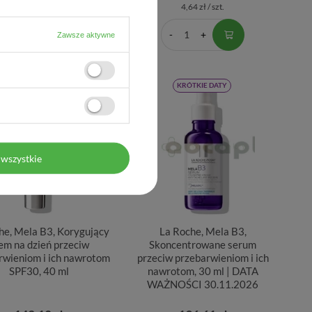
0,21 zł / szt.
4,64 zł / szt.
Zawsze aktywne
KRÓTKIE DATY
wszystkie
he, Mela B3, Korygujący
La Roche, Mela B3,
em na dzień przeciw
Skoncentrowane serum
rwieniom i ich nawrotom
przeciw przebarwieniom i ich
SPF30, 40 ml
nawrotom, 30 ml | DATA
WAŻNOŚCI 30.11.2026