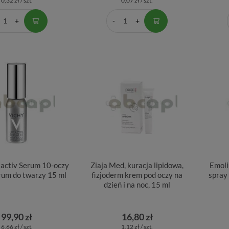
0,32 zł / szt.
0,07 zł / szt.
tactiv Serum 10-oczy
Ziaja Med, kuracja lipidowa,
Emoli
erum do twarzy 15 ml
fizjoderm krem pod oczy na
spray
dzień i na noc, 15 ml
99,90 zł
16,80 zł
6,66 zł / szt.
1,12 zł / szt.