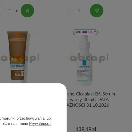
KRÓTKIE DATY
oche-Posay Anthelios,
La Roche, Cicaplast B5, Serum
ające mleczko ochronne
do twarzy, 30 ml | DATA
SPF 50+, 250 ml
WAŻNOŚCI 31.10.2026
ć warunki przechowywania lub
 także na stronie
Prywatność i
52,48 zł
139,19 zł