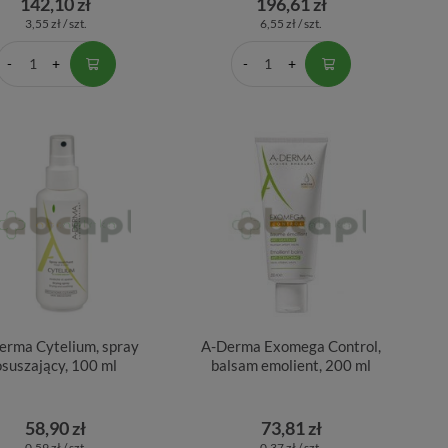
142,10 zł
196,61 zł
3,55 zł / szt.
6,55 zł / szt.
erma Cytelium, spray
A-Derma Exomega Control,
osuszający, 100 ml
balsam emolient, 200 ml
58,90 zł
73,81 zł
0,59 zł / szt.
0,37 zł / szt.