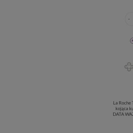
La Roche 
kojąca k
DATA WAŻ