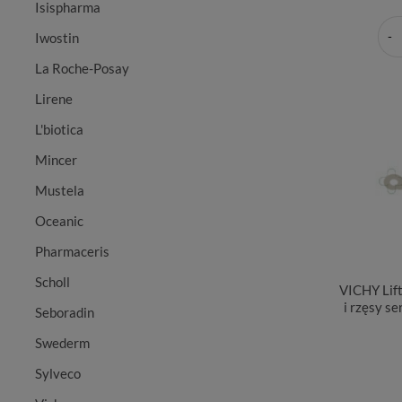
Isispharma
Iwostin
La Roche-Posay
Lirene
L'biotica
Mincer
Mustela
Oceanic
Pharmaceris
Scholl
VICHY Lif
i rzęsy s
Seboradin
Swederm
Sylveco