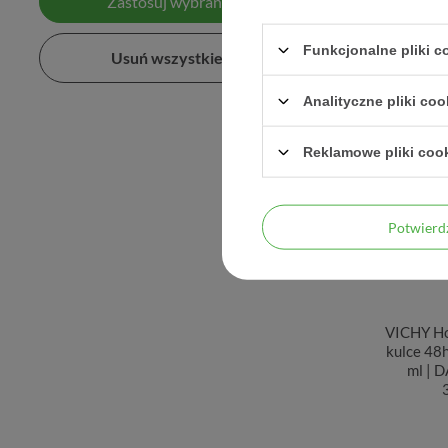
Zastosuj wybrane filtry
Funkcjonalne pliki 
Usuń wszystkie filtry
Analityczne pliki coo
Reklamowe pliki coo
Potwier
VICHY H
kulce 48
ml |