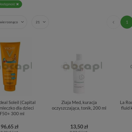
Dostępność
1
zwie rosnąco
21
eal Soleil (Capital
Ziaja Med, kuracja
La Ro
 mleczko dla dzieci
oczyszczająca, tonik, 200 ml
fluid
F50+ 300 ml
96,65 zł
13,50 zł