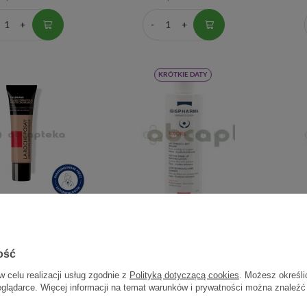
KRÓTKIE DATY
Toleriane Coverage,
Isispharma Ruboril Lotion,
La R
jący/korektor nr 12,
mleczko do oczyszczania skóry
nawilż
30 ml
naczynkowej ze skłonnością do
ość
rumienia, 250 ml | DATA
WAŻNOŚCI 30.09.2026
w celu realizacji usług zgodnie z
Polityką dotyczącą cookies
. Możesz określi
eglądarce. Więcej informacji na temat warunków i prywatności można znaleźć
125,91 zł
45,80 zł