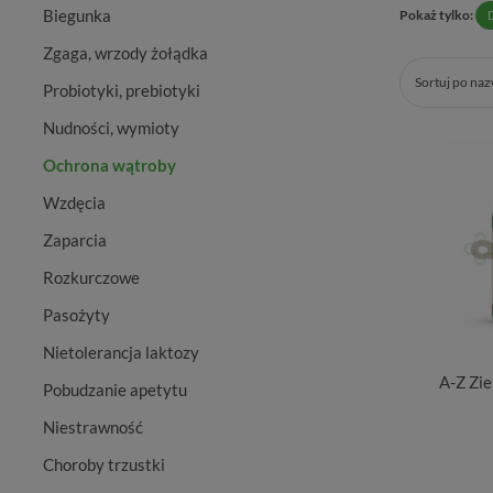
Biegunka
Pokaż tylko:
Zgaga, wrzody żołądka
Sortuj po na
Probiotyki, prebiotyki
Nudności, wymioty
Ochrona wątroby
Wzdęcia
Zaparcia
Rozkurczowe
Pasożyty
Nietolerancja laktozy
A-Z Zie
Pobudzanie apetytu
Niestrawność
Choroby trzustki