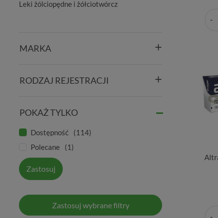
Leki żólciopędne i żółciotwórcz
MARKA
RODZAJ REJESTRACJI
POKAŻ TYLKO
Dostępność
114
Polecane
1
Altr
Zastosuj
Zastosuj wybrane filtry