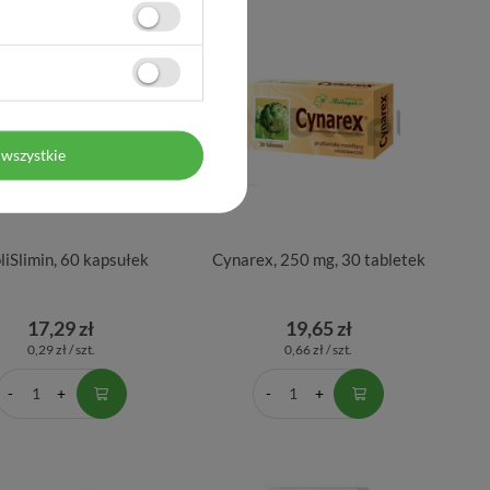
wszystkie
liSlimin, 60 kapsułek
Cynarex, 250 mg, 30 tabletek
17,29 zł
19,65 zł
0,29 zł / szt.
0,66 zł / szt.