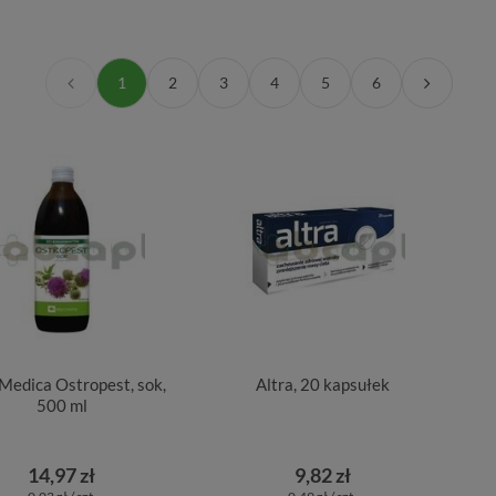
1
2
3
4
5
6
 Medica Ostropest, sok,
Altra, 20 kapsułek
500 ml
14,97 zł
9,82 zł