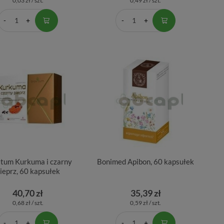
0,03 zł / szt.
0,49 zł / szt.
itum Kurkuma i czarny
Bonimed Apibon, 60 kapsułek
ieprz, 60 kapsułek
40,70 zł
35,39 zł
0,68 zł / szt.
0,59 zł / szt.