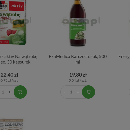
rz aktiv Na wątrobę
EkaMedica Karczoch, sok, 500
Energ
ex, 30 kapsułek
ml
22,40 zł
19,80 zł
0,75 zł / szt.
0,04 zł / szt.