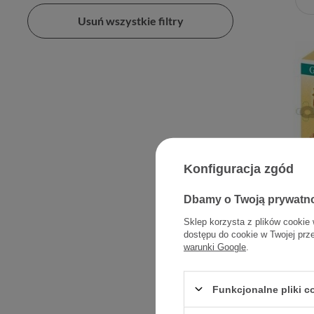
Usuń wszystkie filtry
Konfiguracja zgód
Bonime
Dbamy o Twoją prywatn
Sklep korzysta z plików cookie 
dostępu do cookie w Twojej prz
warunki Google
.
Funkcjonalne pliki 