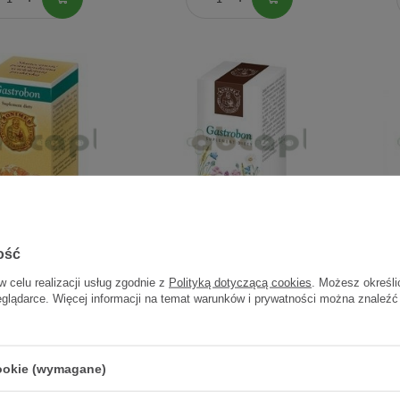
d Gastrobon, 30
Bonimed Gastrobon, 60
Bo
ość
kapsułek
kapsułek
w celu realizacji usług zgodnie z
Polityką dotyczącą cookies
. Możesz określi
eglądarce. Więcej informacji na temat warunków i prywatności można znaleźć
29,40 zł
40,32 zł
0,98 zł / szt.
0,67 zł / szt.
cookie (wymagane)