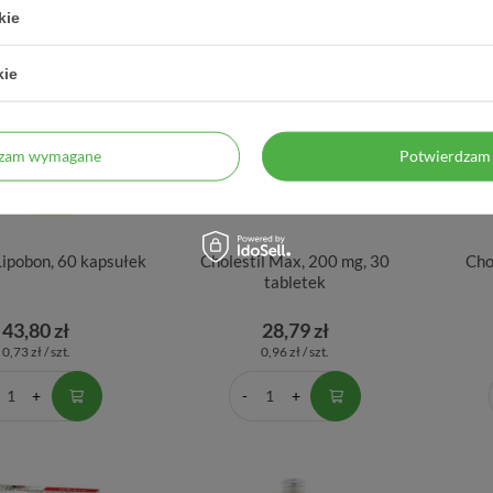
kie
kie
dzam wymagane
Potwierdzam 
ipobon, 60 kapsułek
Cholestil Max, 200 mg, 30
Cho
tabletek
43,80 zł
28,79 zł
0,73 zł / szt.
0,96 zł / szt.