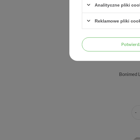
Analityczne pliki coo
Reklamowe pliki coo
Potwier
Bonimed L