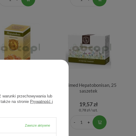
nimed Hepatobon 60
Bonimed Hepatobonisan, 25
kapsułek
saszetek
ć warunki przechowywania lub
 także na stronie
Prywatność i
42,40 zł
19,57 zł
0,71 zł / szt.
0,78 zł / szt.
Zawsze aktywne