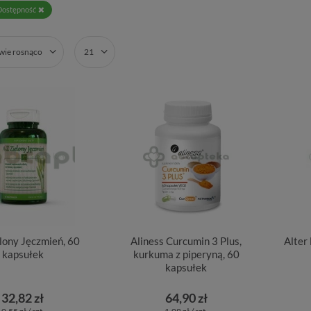
Dostępność
zwie rosnąco
21
lony Jęczmień, 60
Aliness Curcumin 3 Plus,
Alter
kapsułek
kurkuma z piperyną, 60
kapsułek
32,82 zł
64,90 zł