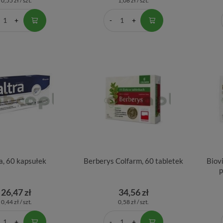
0,55 zł / szt.
1,08 zł / szt.
a, 60 kapsułek
Berberys Colfarm, 60 tabletek
Biov
p
26,47 zł
34,56 zł
0,44 zł / szt.
0,58 zł / szt.