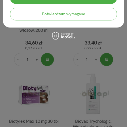
Biotebal Effect,
Biotebal Men, szampon,
Potwierdzam wymagane
specjalistyczny szampon
150 ml
przeciw wypadaniu
włosów, 200 ml
34,60 zł
33,40 zł
0,17 zł / szt.
0,22 zł / szt.
Biotylek Max 10 mg 30 tbl
Biovax Trychologic,
Wypadanie, maska do