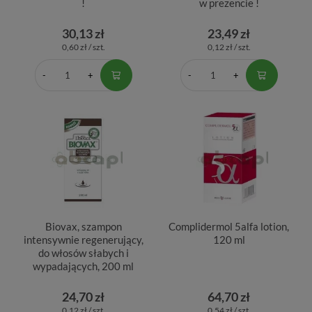
!
w prezencie !
30,13 zł
23,49 zł
0,60 zł / szt.
0,12 zł / szt.
Biovax, szampon
Complidermol 5alfa lotion,
intensywnie regenerujący,
120 ml
do włosów słabych i
wypadających, 200 ml
24,70 zł
64,70 zł
0,12 zł / szt.
0,54 zł / szt.