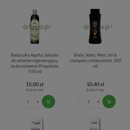
Babuszka Agafia, balsam
Biały Jeleń, Men, żel &
do włosów regenerujący,
szampon z minerałami, 300
na brzozowym Propolisie,
ml
550 ml
15,00 zł
10,40 zł
0,03 zł / szt.
0,03 zł / szt.