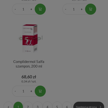
Complidermol 5alfa
szampon, 200 ml
68,60 zł
0,34 zł / szt.
1
2
3
4
5
6
Następna strona