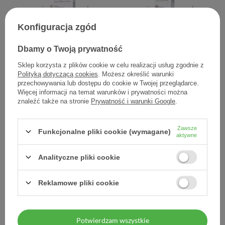
Konfiguracja zgód
Dbamy o Twoją prywatność
Biotebal Effect,
Biotebal Effect,
Sklep korzysta z plików cookie w celu realizacji usług zgodnie z
specjalistyczna odżywka
specjalistyczne serum
Polityką dotyczącą cookies
. Możesz określić warunki
przeciw wypadaniu
przeciw wypadaniu
przechowywania lub dostępu do cookie w Twojej przeglądarce.
włosów, 200 ml
włosów, 130 ml
Więcej informacji na temat warunków i prywatności można
znaleźć także na stronie
Prywatność i warunki Google
.
35,90 zł
36,90 zł
0,18 zł / szt.
0,28 zł / szt.
Zawsze
Funkcjonalne pliki cookie (wymagane)
aktywne
Analityczne pliki cookie
Reklamowe pliki cookie
Potwierdzam wszystkie