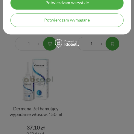
50 ml
skóry głowy i nadmiernie
Potwierdzam wszystkie
wypadających włosów, 200
ml
Potwierdzam wymagane
43,04 zł
36,90 zł
0,86 zł / szt.
0,18 zł / szt.
Dermena, żel hamujący
wypadanie włosów, 150 ml
37,10 zł
0,25 zł / szt.