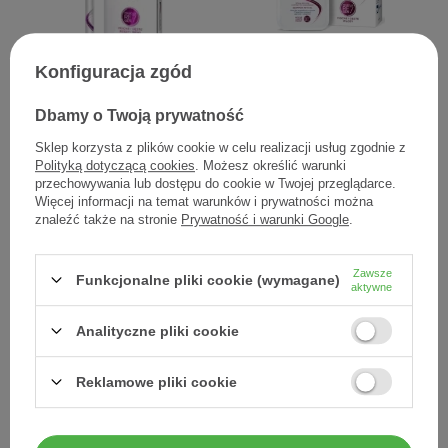
Konfiguracja zgód
Dermena Lash, odżywka do
Dermena Revital, szampon,
rzęs i brwi, 11 ml
200 ml
Dbamy o Twoją prywatność
39,48 zł
38,20 zł
Sklep korzysta z plików cookie w celu realizacji usług zgodnie z
3,59 zł / szt.
0,19 zł / szt.
Polityką dotyczącą cookies
. Możesz określić warunki
przechowywania lub dostępu do cookie w Twojej przeglądarce.
Więcej informacji na temat warunków i prywatności można
znaleźć także na stronie
Prywatność i warunki Google
.
Zawsze
Funkcjonalne pliki cookie (wymagane)
aktywne
Analityczne pliki cookie
Reklamowe pliki cookie
Dermena Sensitive, serum
Dermena Sensitive,
do wrażliwej skóry głowy,
szampon do wrażliwej