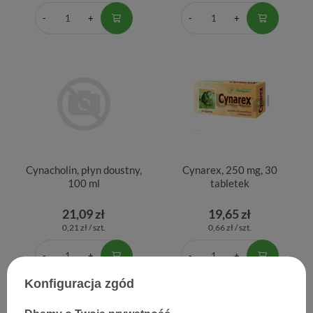
Cynacholin, płyn doustny,
Cynarex, 250 mg, 30
100 ml
tabletek
21,09 zł
19,65 zł
0,21 zł / szt.
0,66 zł / szt.
Konfiguracja zgód