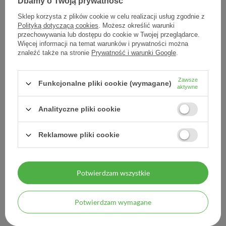
Dbamy o Twoją prywatność
Sklep korzysta z plików cookie w celu realizacji usług zgodnie z
Polityką dotyczącą cookies
. Możesz określić warunki
przechowywania lub dostępu do cookie w Twojej przeglądarce.
Więcej informacji na temat warunków i prywatności można
znaleźć także na stronie
Prywatność i warunki Google
.
Doppelherz aktiv Na
Dziurawiec APTEO, 30
wątrobę Complex, 30
saszetek
Zawsze
Funkcjonalne pliki cookie (wymagane)
kapsułek
aktywne
22,40 zł
5,86 zł
Analityczne pliki cookie
0,75 zł / szt.
0,20 zł / szt.
Reklamowe pliki cookie
Potwierdzam wszystkie
Potwierdzam wymagane