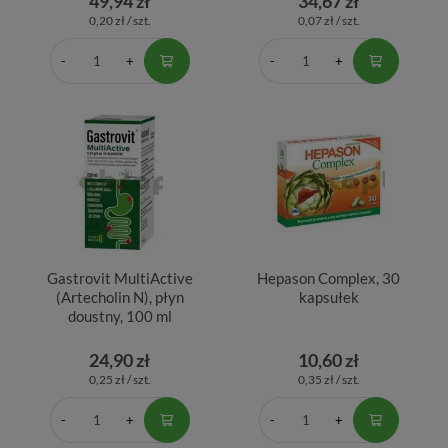
49,94 zł
34,67 zł
0,20 zł / szt.
0,07 zł / szt.
Gastrovit MultiActive
Hepason Complex, 30
(Artecholin N), płyn
kapsułek
doustny, 100 ml
24,90 zł
10,60 zł
0,25 zł / szt.
0,35 zł / szt.