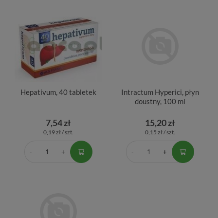
Hepativum, 40 tabletek
Intractum Hyperici, płyn
doustny, 100 ml
7,54 zł
15,20 zł
0,19 zł / szt.
0,15 zł / szt.