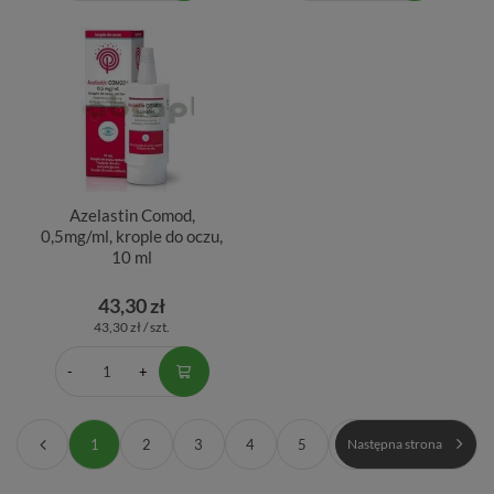
Azelastin Comod,
0,5mg/ml, krople do oczu,
10 ml
43,30 zł
43,30 zł / szt.
1
2
3
4
5
Następna strona