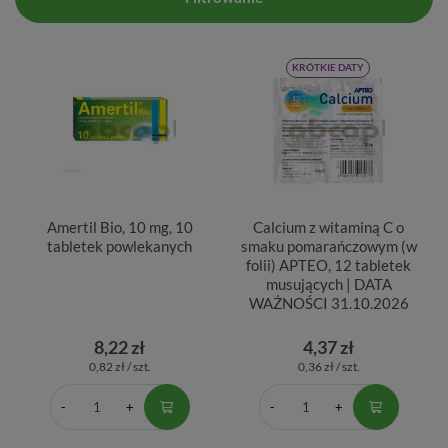
KRÓTKIE DATY
Amertil Bio, 10 mg, 10
Calcium z witaminą C o
tabletek powlekanych
smaku pomarańczowym (w
folii) APTEO, 12 tabletek
musujących | DATA
WAŻNOŚCI 31.10.2026
8,22 zł
4,37 zł
0,82 zł / szt.
0,36 zł / szt.