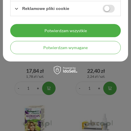
Reklamowe pliki cookie
Potwierdzam wszystkie
Potwierdzam wymagane
Allegra 120 mg, 10
Allergo-Comod, 20 mg/ml,
tabletek powlekanych
krople do oczu, 10 ml
17,84 zł
22,40 zł
1,78 zł / szt.
2,24 zł / szt.