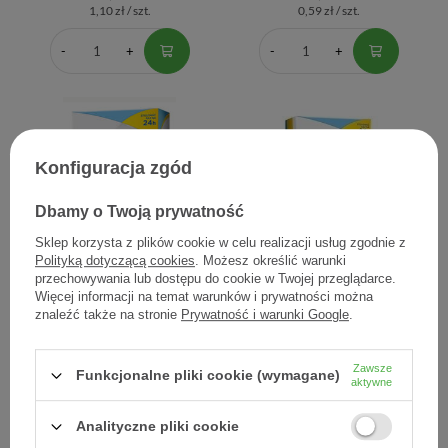
1,10 zł / szt.
0,59 zł / szt.
Konfiguracja zgód
Dbamy o Twoją prywatność
Sklep korzysta z plików cookie w celu realizacji usług zgodnie z
Polityką dotyczącą cookies
. Możesz określić warunki
Aleric Spray, aerozol do
Aleric Spray, aerozol do
przechowywania lub dostępu do cookie w Twojej przeglądarce.
nosa, 0.05g/dawkę, 140
nosa, 0.05g/dawkę, 60
Więcej informacji na temat warunków i prywatności można
dawek
dawek
znaleźć także na stronie
Prywatność i warunki Google
.
27,85 zł
24,79 zł
0,20 zł / szt.
0,41 zł / szt.
Zawsze
Funkcjonalne pliki cookie (wymagane)
aktywne
Analityczne pliki cookie