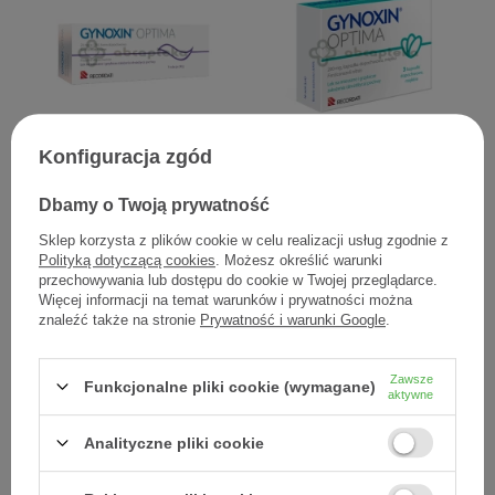
Konfiguracja zgód
Gynoxin krem, 30 g
Gynoxin Optima, 200 mg, 3
kapsułki dopochwowe
Dbamy o Twoją prywatność
29,94 zł
23,76 zł
Sklep korzysta z plików cookie w celu realizacji usług zgodnie z
1,00 zł / szt.
7,92 zł / szt.
Polityką dotyczącą cookies
. Możesz określić warunki
przechowywania lub dostępu do cookie w Twojej przeglądarce.
Więcej informacji na temat warunków i prywatności można
znaleźć także na stronie
Prywatność i warunki Google
.
Zawsze
Funkcjonalne pliki cookie (wymagane)
aktywne
Analityczne pliki cookie