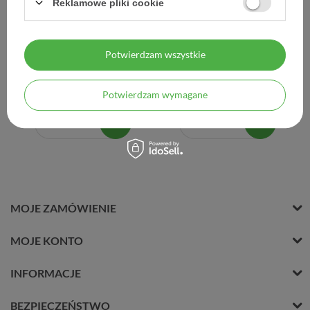
Reklamowe pliki cookie
Gynoxin Protect, 10
Gynoxin Uno, 600 mg, 1
globulek dopochwowych
tabletka dopochwowa,
ORYGINAŁ
Potwierdzam wszystkie
22,00 zł
21,53 zł
Potwierdzam wymagane
2,20 zł / szt.
21,53 zł / szt.
MOJE ZAMÓWIENIE
MOJE KONTO
INFORMACJE
BEZPIECZEŃSTWO