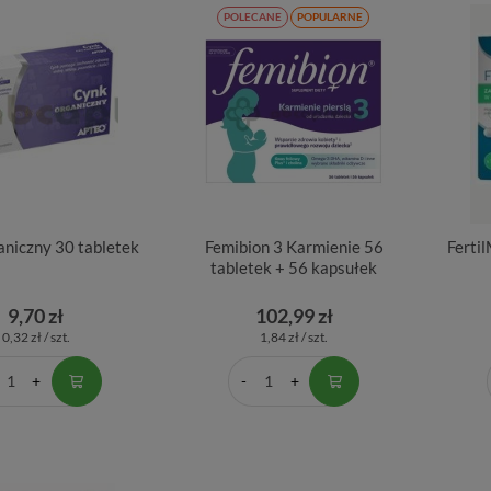
POLECANE
POPULARNE
aniczny 30 tabletek
Femibion 3 Karmienie 56
Ferti
tabletek + 56 kapsułek
9,70 zł
102,99 zł
0,32 zł / szt.
1,84 zł / szt.