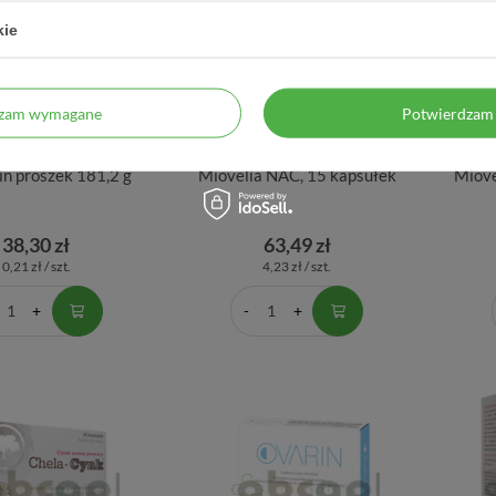
kie
dzam wymagane
Potwierdzam 
n proszek 181,2 g
Miovelia NAC, 15 kapsułek
Miove
38,30 zł
63,49 zł
0,21 zł / szt.
4,23 zł / szt.