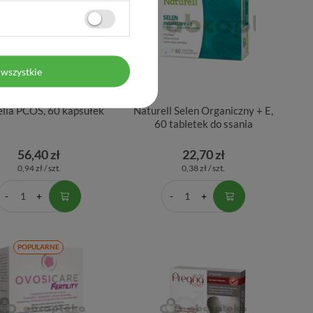
wszystkie
lia PCOS, 60 kapsułek
Naturell Selen Organiczny + E,
60 tabletek do ssania
56,40 zł
22,70 zł
0,94 zł / szt.
0,38 zł / szt.
POPULARNE