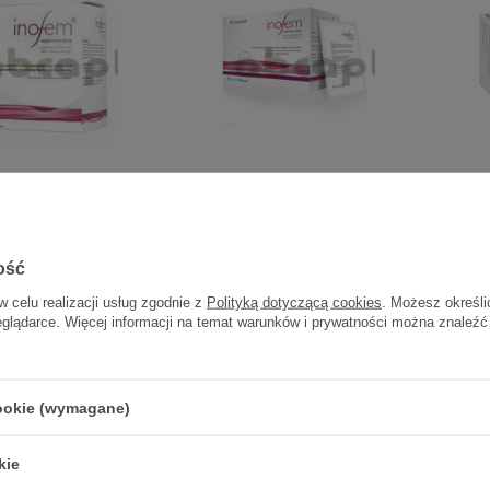
em, proszek do
Inofem, proszek do
Inofo
ądzania roztworu
sporządzania roztworu
ego, 30 saszetek
doustnego, 60 saszetek
ość
54,88 zł
92,95 zł
w celu realizacji usług zgodnie z
Polityką dotyczącą cookies
. Możesz określi
1,83 zł / szt.
1,55 zł / szt.
eglądarce. Więcej informacji na temat warunków i prywatności można znaleźć
cookie (wymagane)
kie