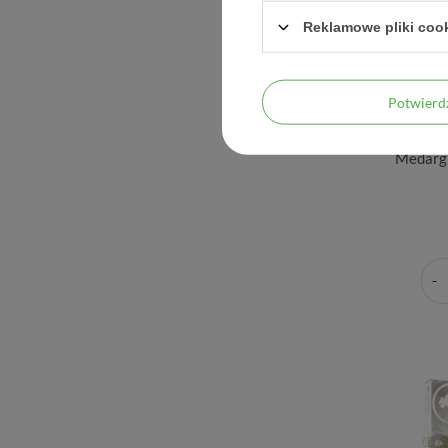
Reklamowe pliki coo
Potwier
Medargi