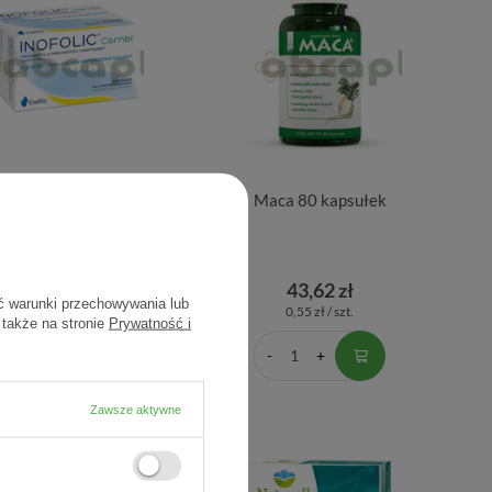
lic Combi, 60 kapsułek
Maca 80 kapsułek
108,40 zł
43,62 zł
ć warunki przechowywania lub
1,81 zł / szt.
0,55 zł / szt.
 także na stronie
Prywatność i
Zawsze aktywne