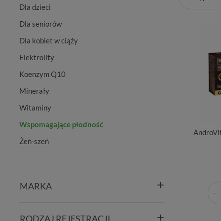
Dla dzieci
Dla seniorów
Dla kobiet w ciąży
Elektrolity
Koenzym Q10
Minerały
Witaminy
Wspomagające płodność
AndroVit
Żeń-szeń
MARKA
RODZAJ REJESTRACJI