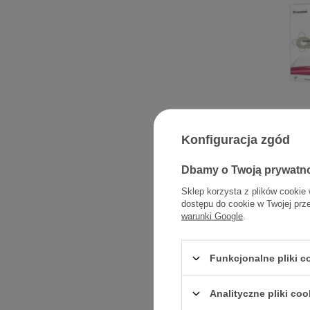
Inof
Konfiguracja zgód
sporz
doustn
Dbamy o Twoją prywatn
Sklep korzysta z plików cookie 
dostępu do cookie w Twojej prz
warunki Google
.
Funkcjonalne pliki 
Analityczne pliki coo