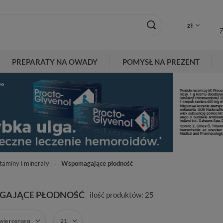
zł
Z
PREPARATY NA OWADY
POMYSŁ NA PREZENT
taminy i minerały
Wspomagające płodność
AJĄCE PŁODNOŚĆ
ilość produktów:
25
zwie rosnąco
21