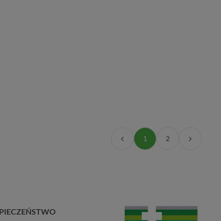
1
2
PIECZEŃSTWO