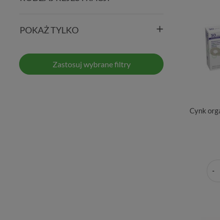
POKAŻ TYLKO
Zastosuj wybrane filtry
Cynk org