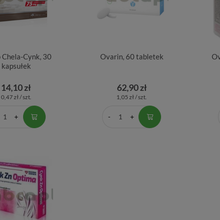
 Chela-Cynk, 30
Ovarin, 60 tabletek
Ov
kapsułek
14,10 zł
62,90 zł
0,47 zł / szt.
1,05 zł / szt.