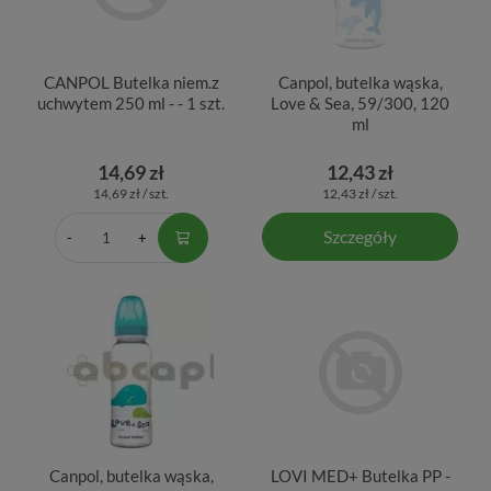
CANPOL Butelka niem.z
Canpol, butelka wąska,
uchwytem 250 ml - - 1 szt.
Love & Sea, 59/300, 120
ml
14,69 zł
12,43 zł
14,69 zł / szt.
12,43 zł / szt.
Szczegóły
Canpol, butelka wąska,
LOVI MED+ Butelka PP -