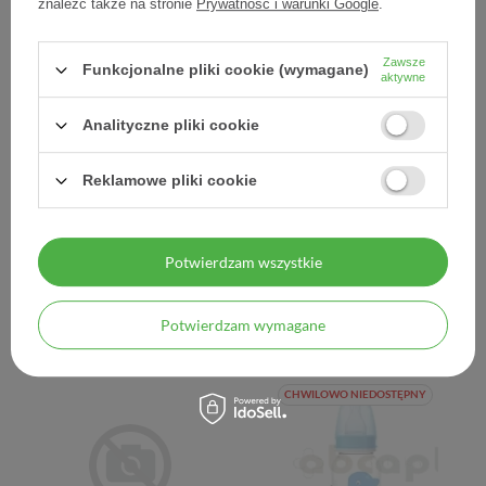
znaleźć także na stronie
Prywatność i warunki Google
.
Zawsze
Funkcjonalne pliki cookie (wymagane)
aktywne
Analityczne pliki cookie
CANPOL Butelka 59/205
CANPOL Butelka
Reklamowe pliki cookie
330 ml (BPA 0%) 1szt - - 1
EASYSTART 35/234 240
szt.
ml - - 1 szt.
Potwierdzam wszystkie
14,30 zł
22,30 zł
14,30 zł / szt.
22,30 zł / szt.
Potwierdzam wymagane
CHWILOWO NIEDOSTĘPNY