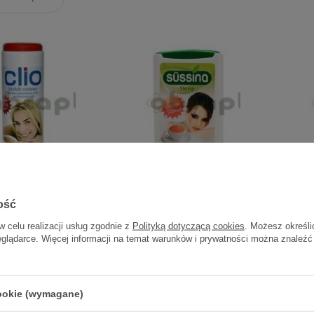
odzik z dozownikiem,
Słodzik Stevia Sussina, 200
Słodz
00 tabletek
tabletek
ość
w celu realizacji usług zgodnie z
Polityką dotyczącą cookies
. Możesz określi
15,30 zł
18,20 zł
eglądarce. Więcej informacji na temat warunków i prywatności można znaleźć
0,01 zł / szt.
0,09 zł / szt.
cookie (wymagane)