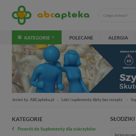
KATEGORIE
POLECANE
ALERGIA
Jesteś tu:
ABCapteka.pl
Leki i suplementy diety bez recepty
Su
SŁODZIK
KATEGORIE
Powrót do Suplementy dla cukrzyków
Sortuj po na