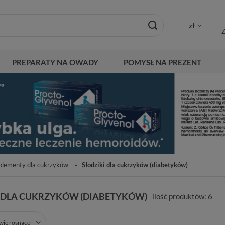
zł
Z
PREPARATY NA OWADY
POMYSŁ NA PREZENT
plementy dla cukrzyków
Słodziki dla cukrzyków (diabetyków)
I DLA CUKRZYKÓW (DIABETYKÓW)
ilość produktów:
6
zwie rosnąco