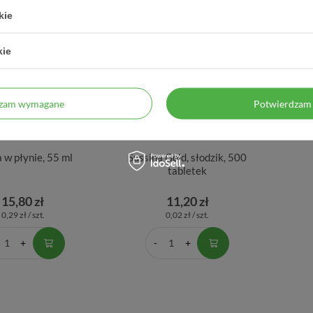
kie
kie
dzam wymagane
Potwierdzam 
a w płynie, 55 ml
Sussina Gold, słodzik, 500
tabletek
15,80 zł
11,20 zł
0,29 zł / szt.
0,02 zł / szt.