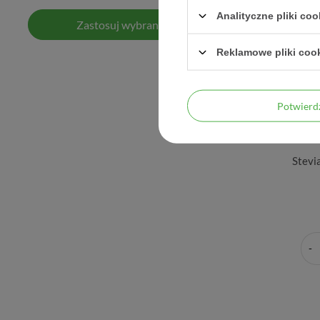
Analityczne pliki coo
Zastosuj wybrane filtry
Reklamowe pliki coo
Potwier
Stevi