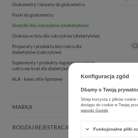
Glukometry i lancety do glukometru
Paski do glukometru
Słodziki dla cukrzyków (diabetyków)
Glukoza w żelu dla cukrzyków (diabetyków)
Preparaty i produktu bez cukru dla
diabetyków (cukrzyków)
Suplementy i produkty regulujące poziom
cukru we krwi dla diabetyków (cukrzyków)
Konfiguracja zgód
ALA - kwas alfa-liponowy
Clio, sł
12
Dbamy o Twoją prywatn
Sklep korzysta z plików cookie 
dostępu do cookie w Twojej prz
MARKA
warunki Google
.
RODZAJ REJESTRACJI
Funkcjonalne pliki 