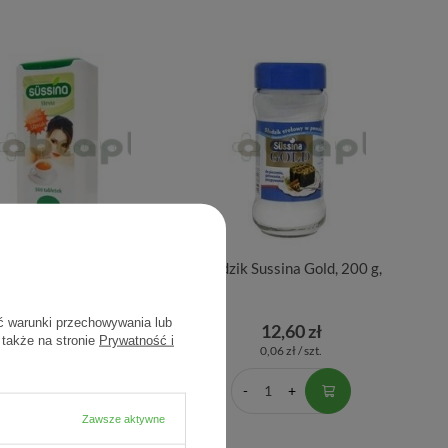
ik Stevia Sussina, 500
Słodzik Sussina Gold, 200 g,
tabletek
ć warunki przechowywania lub
24,80 zł
12,60 zł
 także na stronie
Prywatność i
0,05 zł / szt.
0,06 zł / szt.
Zawsze aktywne