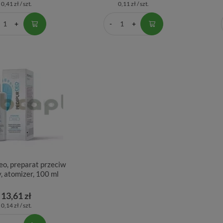
0,41 zł / szt.
0,11 zł / szt.
eo, preparat przeciw
, atomizer, 100 ml
13,61 zł
0,14 zł / szt.