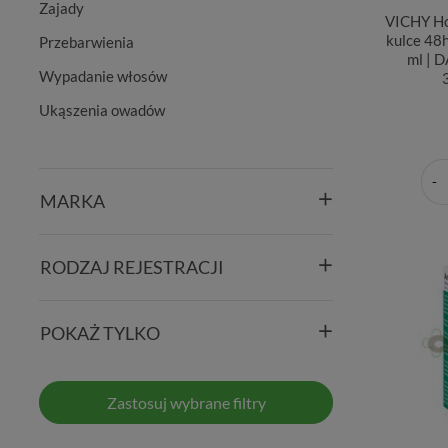
Zajady
VICHY H
kulce 48
Przebarwienia
ml |
Wypadanie włosów
Ukąszenia owadów
MARKA
RODZAJ REJESTRACJI
POKAŻ TYLKO
Zastosuj wybrane filtry