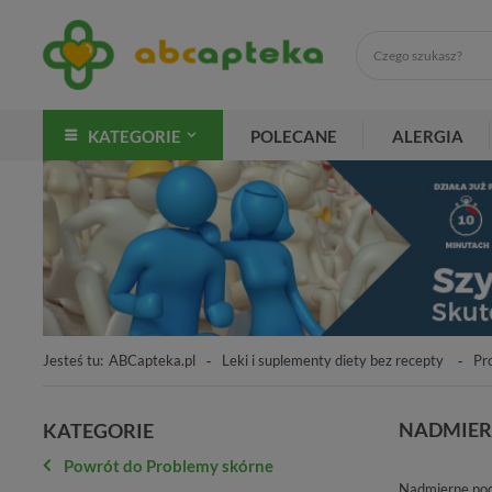
KATEGORIE
POLECANE
ALERGIA
Jesteś tu:
ABCapteka.pl
Leki i suplementy diety bez recepty
Pr
NADMIER
KATEGORIE
Powrót do Problemy skórne
Nadmierne poce