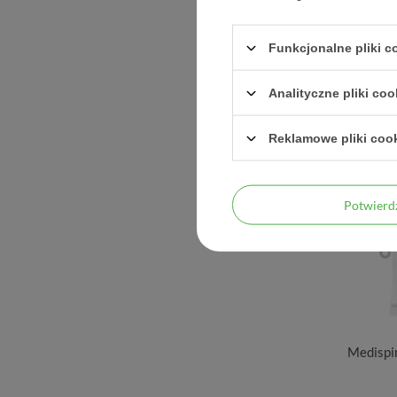
chroniąc
Funkcjonalne pliki 
Analityczne pliki coo
Reklamowe pliki coo
Potwier
Medispir