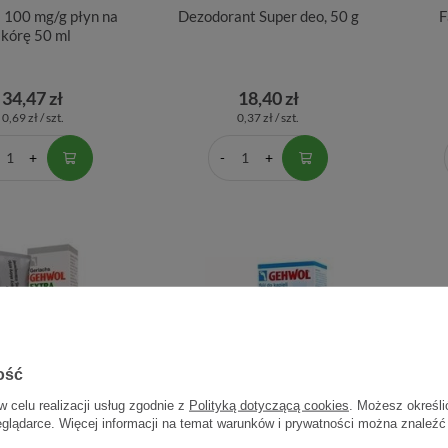
l 100 mg/g płyn na
Dezodorant Super deo, 50 g
F
skórę 50 ml
34,47 zł
18,40 zł
0,69 zł / szt.
0,37 zł / szt.
ość
w celu realizacji usług zgodnie z
Polityką dotyczącą cookies
. Możesz określi
eglądarce. Więcej informacji na temat warunków i prywatności można znaleźć
Extra, uniwersalny
Gehwol, sól do kąpieli stóp z
Hy