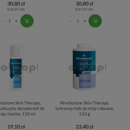
30,80 zł
30,80 zł
0,62 zł / szt.
0,41 zł / szt.
lazione Skin Therapy,
Nivelazione Skin Therapy,
funkcyjny dezodorant do
ochronny talk do stóp i obuwia,
tóp i butów, 150 ml
110 g
19,10 zł
23,40 zł