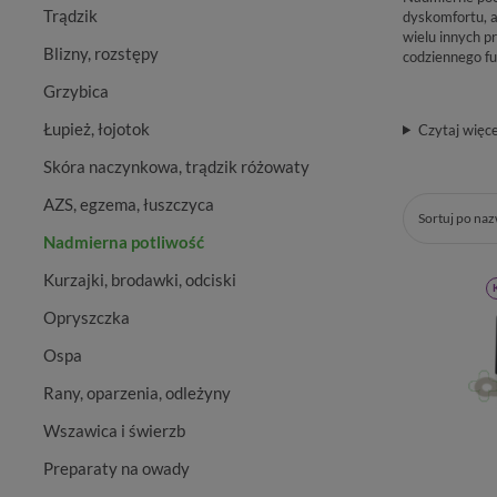
Trądzik
dyskomfortu, a
wielu innych p
Blizny, rozstępy
codziennego f
Grzybica
Łupież, łojotok
Czytaj więce
Skóra naczynkowa, trądzik różowaty
AZS, egzema, łuszczyca
Sortuj po na
Nadmierna potliwość
Kurzajki, brodawki, odciski
Opryszczka
Ospa
Rany, oparzenia, odleżyny
Wszawica i świerzb
Preparaty na owady