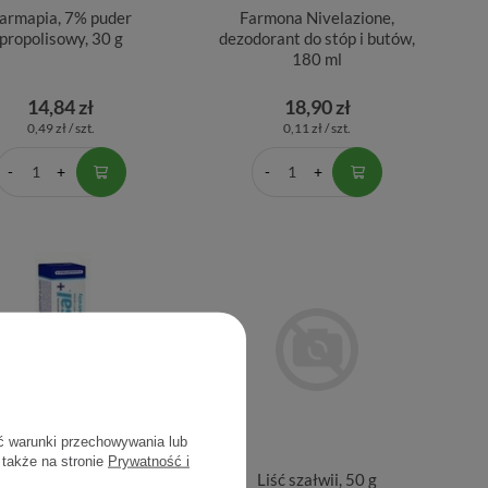
armapia, 7% puder
Farmona Nivelazione,
propolisowy, 30 g
dezodorant do stóp i butów,
180 ml
14,84 zł
18,90 zł
0,49 zł / szt.
0,11 zł / szt.
ć warunki przechowywania lub
 także na stronie
Prywatność i
drosal, 24 tabletek
Liść szałwii, 50 g