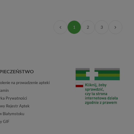
1
2
3
PIECZEŃSTWO
lenie na prowadzenie apteki
lamin
yka Prywatności
wy Rejestr Aptek
w Białymstoku
y GIF