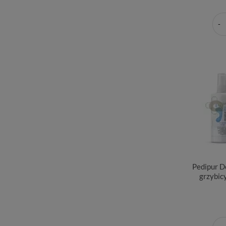
Pedipur D
grzybicy