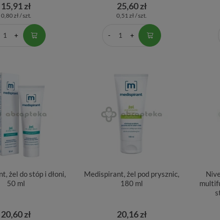
15,91 zł
25,60 zł
0,80 zł / szt.
0,51 zł / szt.
, żel do stóp i dłoni,
Medispirant, żel pod prysznic,
Nive
50 ml
180 ml
multi
s
20,60 zł
20,16 zł