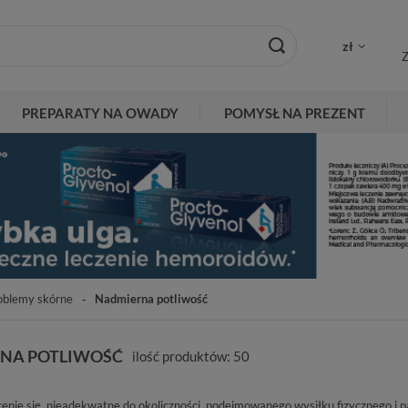
zł
Z
PREPARATY NA OWADY
POMYSŁ NA PREZENT
oblemy skórne
Nadmierna potliwość
NA POTLIWOŚĆ
ilość produktów:
50
nie się, nieadekwatne do okoliczności, podejmowanego wysiłku fizycznego i 