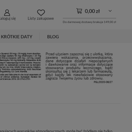
0,00 zł
aloguj się
Listy zakupowe
Do darmowej dostawy brakuje
149,00 zł
KRÓTKIE DATY
BLOG
panujących warunków atmosferycznych, może być źródłem nie tylko