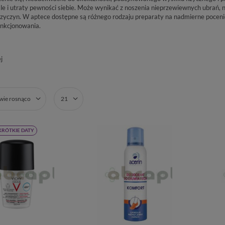
le i utraty pewności siebie. Może wynikać z noszenia nieprzewiewnych ubrań, n
rzyczyn. W aptece dostępne są różnego rodzaju preparaty na nadmierne poceni
unkcjonowania.
j
zwie rosnąco
21
KRÓTKIE DATY