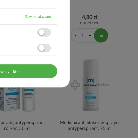
musujących
15,20 zł
4,80 zł
Zawsze aktywne
0,63 zł / szt.
0,10 zł / szt.
wszystkie
pirant, antyperspirant,
Medispirant, bloker w sprayu,
roll-on, 50 ml
antyperspirant, 75 ml