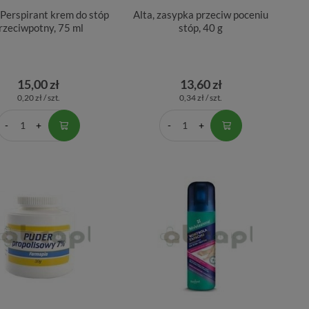
 Perspirant krem do stóp
Alta, zasypka przeciw poceniu
rzeciwpotny, 75 ml
stóp, 40 g
15,00 zł
13,60 zł
0,20 zł / szt.
0,34 zł / szt.