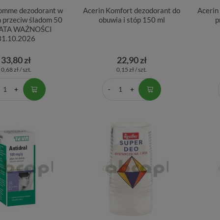
omme dezodorant w
Acerin Komfort dezodorant do
Acerin
h przeciw śladom 50
obuwia i stóp 150 ml
p
 DATA WAŻNOŚCI
31.10.2026
33,80 zł
22,90 zł
0,68 zł / szt.
0,15 zł / szt.