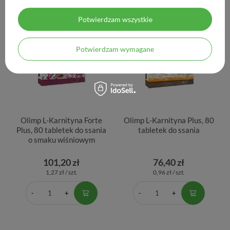
Potwierdzam wszystkie
Potwierdzam wymagane
Olimp L-Karnityna Forte
Olimp L-Karnityna Plus, 80
Plus, 80 tabletek do ssania
tabletek do ssania
o smaku wiśniowym
101,20 zł
76,40 zł
1,27 zł / szt.
0,96 zł / szt.