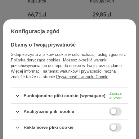
kapsułek
musujących
66,71 zł
29,85 zł
1,11 zł / szt.
1,49 zł / szt.
Konfiguracja zgód
Dbamy o Twoją prywatność
Sklep korzysta z plików cookie w celu realizacji usług zgodnie z
Polityką dotyczącą cookies
. Możesz określić warunki
przechowywania lub dostępu do cookie w Twojej przeglądarce.
Więcej informacji na temat warunków i prywatności można
znaleźć także na stronie
Prywatność i warunki Google
.
Zawsze
Funkcjonalne pliki cookie (wymagane)
aktywne
Olimp Gold L-karnityna
Olimp L-Karnityna 500
1000 + chrom, 20 tabletek
Forte Plus, 60 kapsułek
Analityczne pliki cookie
musujących
28,70 zł
82,17 zł
Reklamowe pliki cookie
1,44 zł / szt.
1,37 zł / szt.