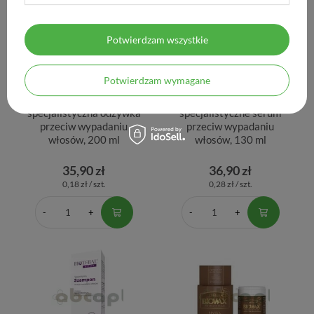
Potwierdzam wszystkie
Potwierdzam wymagane
Biotebal Effect,
Biotebal Effect,
specjalistyczna odżywka
specjalistyczne serum
przeciw wypadaniu
przeciw wypadaniu
włosów, 200 ml
włosów, 130 ml
35,90 zł
36,90 zł
0,18 zł / szt.
0,28 zł / szt.