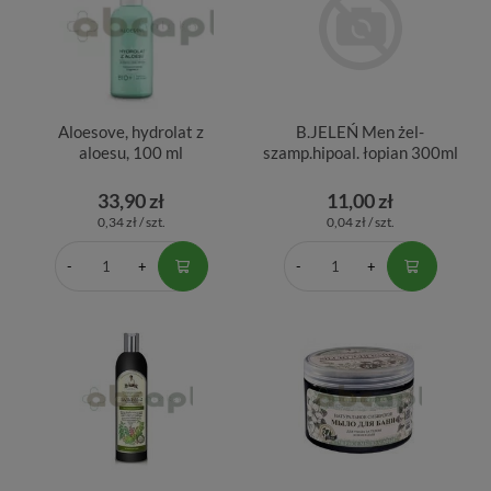
Aloesove, hydrolat z
B.JELEŃ Men żel-
aloesu, 100 ml
szamp.hipoal. łopian 300ml
33,90 zł
11,00 zł
0,34 zł / szt.
0,04 zł / szt.