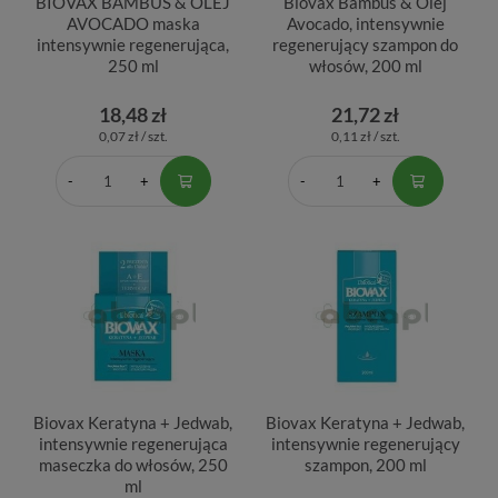
BIOVAX BAMBUS & OLEJ
Biovax Bambus & Olej
AVOCADO maska
Avocado, intensywnie
intensywnie regenerująca,
regenerujący szampon do
250 ml
włosów, 200 ml
18,48 zł
21,72 zł
0,07 zł / szt.
0,11 zł / szt.
Biovax Keratyna + Jedwab,
Biovax Keratyna + Jedwab,
intensywnie regenerująca
intensywnie regenerujący
maseczka do włosów, 250
szampon, 200 ml
ml