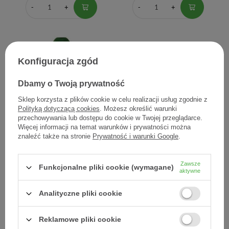
Konfiguracja zgód
Dbamy o Twoją prywatność
Sklep korzysta z plików cookie w celu realizacji usług zgodnie z
Polityką dotyczącą cookies
. Możesz określić warunki
BIODERMA NODE
Biolaven, peeling do skóry
przechowywania lub dostępu do cookie w Twojej przeglądarce.
Szampon do częstego
głowy, 150 ml
Więcej informacji na temat warunków i prywatności można
znaleźć także na stronie
Prywatność i warunki Google
.
stosowania, 200 ml
67,47 zł
34,50 zł
Zawsze
Funkcjonalne pliki cookie (wymagane)
0,34 zł / szt.
0,23 zł / szt.
aktywne
Analityczne pliki cookie
Reklamowe pliki cookie