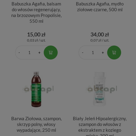
Babuszka Agafia, balsam
Babuszka Agafia, mydło
do włosów regenerujący,
ziołowe czarne, 500 ml
na brzozowym Propolisie,
550 ml
15,00 zł
34,00 zł
0,03 zł / szt.
0,07 zł / szt.
Barwa Ziołowa, szampon,
Biały Jeleń Hipoalergiczny,
skrzyp polny, włosy
szampon do włosów z
wypadające, 250 ml
ekstraktem z koziego
mleka, 300 ml