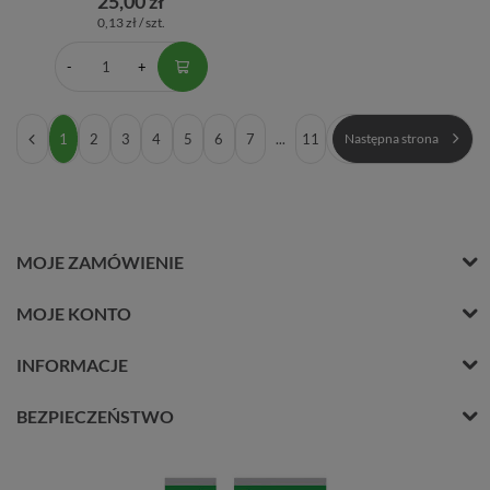
25,00 zł
0,13 zł / szt.
1
2
3
4
5
6
7
...
11
Następna strona
MOJE ZAMÓWIENIE
MOJE KONTO
INFORMACJE
BEZPIECZEŃSTWO