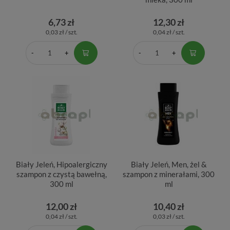
6,73 zł
12,30 zł
0,03 zł / szt.
0,04 zł / szt.
Biały Jeleń, Hipoalergiczny
Biały Jeleń, Men, żel &
szampon z czystą bawełną,
szampon z minerałami, 300
300 ml
ml
12,00 zł
10,40 zł
0,04 zł / szt.
0,03 zł / szt.