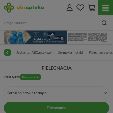
Jesteś tu:
ABCapteka.pl
Dermokosmetyki
Pielęgnacja wło
PIELĘGNACJA
Pokaż tylko:
Dostępność
Sortuj po nazwie rosnąco
Filtrowanie