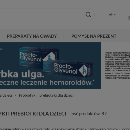
zł
Z
PREPARATY NA OWADY
POMYSŁ NA PREZENT
a dzieci
Probiotyki i prebiotyki dla dzieci
KI I PREBIOTKI DLA DZIECI
ilość produktów:
87
ianie odgrywa kluczową rolę w zapewnieniu dziecku zdrowego rozwoju i odpo