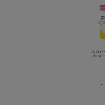
CDS22-Fo
doustne