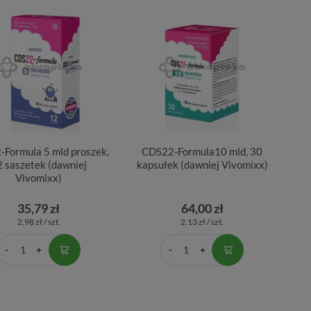
Formula 5 mld proszek,
CDS22-Formula10 mld, 30
2 saszetek (dawniej
kapsułek (dawniej Vivomixx)
Vivomixx)
35,79 zł
64,00 zł
2,98 zł / szt.
2,13 zł / szt.