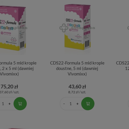
rmula 5 mld krople
CDS22-Formula 5 mld krople
CDS22-
, 2 x 5 ml (dawniej
doustne, 5 ml (dawniej
1
Vivomixx)
Vivomixx)
75,20 zł
43,60 zł
37,60 zł / szt.
8,72 zł / szt.