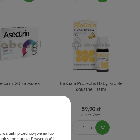
ecurin, 20 kapsułek
BioGaia Protectis Baby, krople
doustne, 10 ml
18,40 zł
89,90 zł
0,92 zł / szt.
8,99 zł / szt.
ć warunki przechowywania lub
 także na stronie
Prywatność i