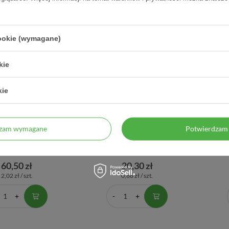
cookie (wymagane)
kie
kie
 tabletki do żucia o
Biotyk 30 kapsułek
CDS
dzam wymagane
Potwierdzam 
andarynkowym, 30
prosze
szt.
60,50 zł
20,30 zł
2,02 zł / szt.
0,68 zł / szt.