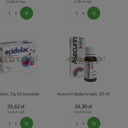
12,04 zł / szt.
2,98 zł / szt.
olac, 3 g 10 saszetek
Asecurin Baby krople, 10 ml
31,62 zł
26,30 zł
3,16 zł / szt.
2,63 zł / szt.