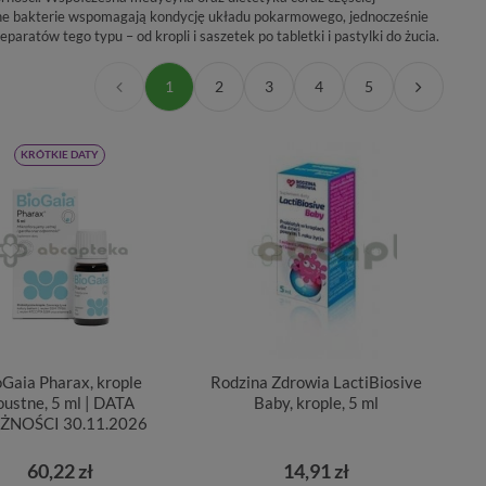
czne bakterie wspomagają kondycję układu pokarmowego, jednocześnie
atów tego typu – od kropli i saszetek po tabletki i pastylki do żucia.
1
2
3
4
5
KRÓTKIE DATY
oGaia Pharax, krople
Rodzina Zdrowia LactiBiosive
oustne, 5 ml | DATA
Baby, krople, 5 ml
ŻNOŚCI 30.11.2026
60,22 zł
14,91 zł