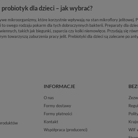
 probiotyk dla dzieci – jak wybrać?
żywe mikroorganizmy, które korzystnie wpływają na stan mikroflory jelitowej.
ki to swego rodzaju pokarm dla tych dobroczynnych bakterii. Preparaty dla dzi
iennych, takich jak biegunki, zaparcia czy kolki niemowlęce. Przydają się równ
rym towarzyszą zaburzenia pracy jelit. Prebiotyki dla dzieci są zalecane po ant
INFORMACJE
BEZ
O nas
Zezwo
Formy dostawy
Regu
Formy płatności
Polit
Kontakt
Krajo
 produktów
Współpraca (producenci)
WIF 
Stron