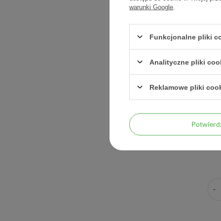
warunki Google
.
Funkcjonalne pliki 
Analityczne pliki coo
Reklamowe pliki coo
BioGaia,
Potwier
smaku m