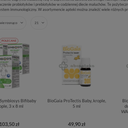
aczenie probiotyków i prebiotyków w codziennej diecie maluchów. Te pożyte
stem immunologiczny. W asortymencie apteki można znaleźć wiele różnych prepar
zwie rosnąco
21
POLECANE
ymbiosys Bifibaby
BioGaia ProTectis Baby, krople,
Bi
ople, 3 x 8 ml
5 ml
d
WA
103,50 zł
49,90 zł