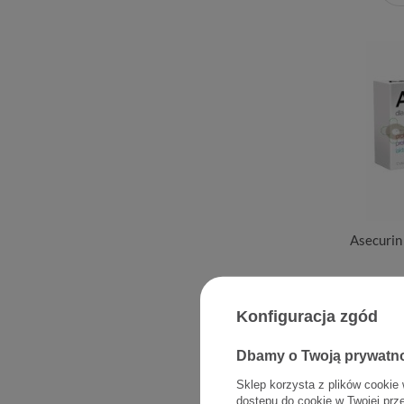
Asecurin
Konfiguracja zgód
Dbamy o Twoją prywatn
Sklep korzysta z plików cookie 
dostępu do cookie w Twojej prz