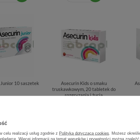
 Junior 10 saszetek
Asecurin Kids o smaku
As
truskawkowym, 20 tabletek do
rozgryzania i żucia
25,36 zł
27,70 zł
2,54 zł / szt.
1,39 zł / szt.
ość
w celu realizacji usług zgodnie z
Polityką dotyczącą cookies
. Możesz określi
eglądarce. Więcej informacji na temat warunków i prywatności można znaleźć