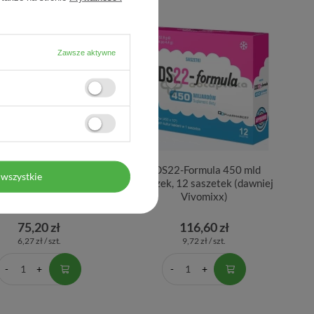
Zawsze aktywne
22-Formula 225 mld
CDS22-Formula 450 mld
wszystkie
k, 12 saszetek (dawniej
proszek, 12 saszetek (dawniej
Vivomixx)
Vivomixx)
75,20 zł
116,60 zł
6,27 zł / szt.
9,72 zł / szt.