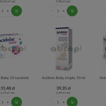
34,50 zł / szt.
9,98 zł / szt.
 Baby, 10 saszetek
Acidolac Baby, krople, 10 ml
Acid
31,48 zł
39,35 zł
3,15 zł / szt.
3,94 zł / szt.