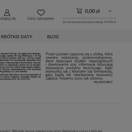
0,00 zł
aloguj się
Listy zakupowe
Do darmowej dostawy brakuje
149,00 zł
KRÓTKIE DATY
BLOG
rności. Współczesna medycyna oraz dietetyka coraz częściej