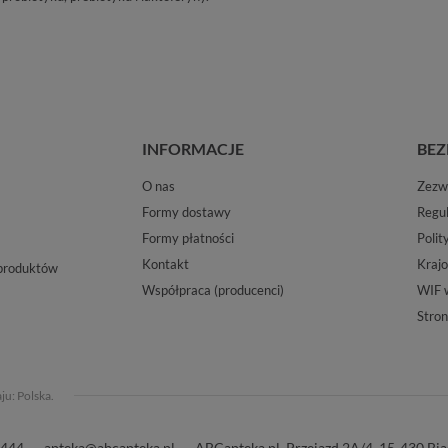
INFORMACJE
BEZ
O nas
Zezwo
Formy dostawy
Regu
Formy płatności
Polit
Kontakt
Krajo
 produktów
Współpraca (producenci)
WIF 
Stron
aju:
Polska
.
 444
apteka@abcapteka.pl
ABCapteka.pl
,
Przejazd 2A/4
,
15-430
Bia