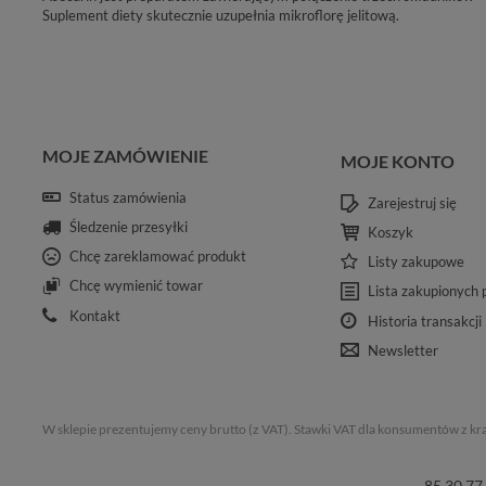
Suplement diety skutecznie uzupełnia mikroflorę jelitową.
MOJE ZAMÓWIENIE
MOJE KONTO
Status zamówienia
Zarejestruj się
Śledzenie przesyłki
Koszyk
Chcę zareklamować produkt
Listy zakupowe
Chcę wymienić towar
Lista zakupionych
Kontakt
Historia transakcji
Newsletter
W sklepie prezentujemy ceny brutto (z VAT).
Stawki VAT dla konsumentów z kr
85 30 77