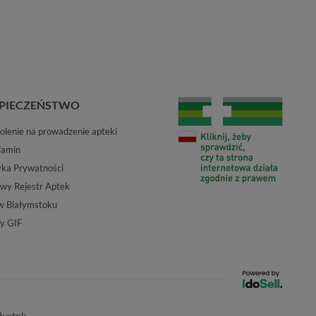
PIECZEŃSTWO
lenie na prowadzenie apteki
lamin
yka Prywatności
wy Rejestr Aptek
w Białymstoku
y GIF
łystok