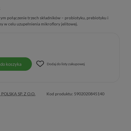
)
ym połączenie trzech składników – probiotyku, prebiotyku i
y w celu uzupełnienia mikroflory jelitowej.
 do koszyka
Dodaj do listy zakupowej
OLSKA SP. Z O.O.
Kod produktu:
5902020845140