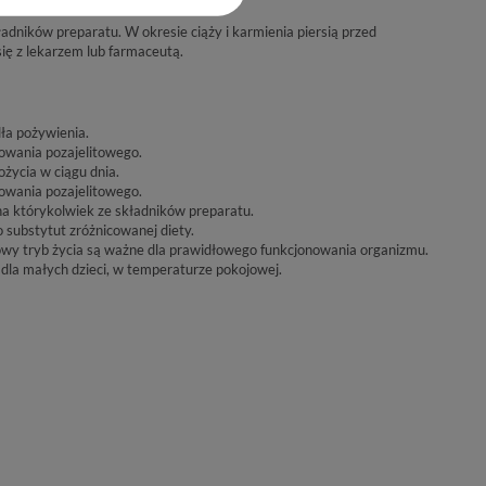
dników preparatu. W okresie ciąży i karmienia piersią przed
ę z lekarzem lub farmaceutą.
ła pożywienia.
sowania pozajelitowego.
ożycia w ciągu dnia.
sowania pozajelitowego.
a którykolwiek ze składników preparatu.
 substytut zróżnicowanej diety.
wy tryb życia są ważne dla prawidłowego funkcjonowania organizmu.
la małych dzieci, w temperaturze pokojowej.