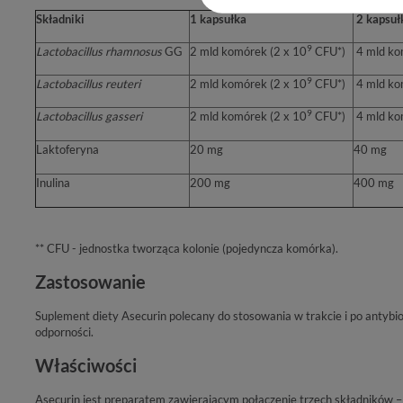
Składniki
1 kapsułka
2 kapsuł
9
Lactobacillus rhamnosus
GG
2 mld komórek (2 x 10
CFU*)
4 mld ko
9
Lactobacillus reuteri
2 mld komórek (2 x 10
CFU*)
4 mld ko
9
Lactobacillus gasseri
2 mld komórek (2 x 10
CFU*)
4 mld ko
Laktoferyna
20 mg
40 mg
Inulina
200 mg
400 mg
** CFU - jednostka tworząca kolonie (pojedyncza komórka).
Zastosowanie
Suplement diety Asecurin polecany do stosowania w trakcie i po antybio
odporności.
Właściwości
Asecurin jest preparatem zawierającym połączenie trzech składników – p