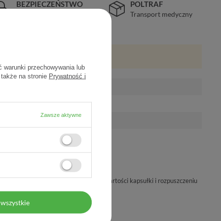
BEZPIECZEŃSTWO
POLTRAF
Certyfikat SSL
Transport medyczny
ć warunki przechowywania lub
 także na stronie
Prywatność i
Zawsze aktywne
 1 kapsułka dziennie, po wysypaniu zawartości kapsułki i rozpuszczeniu
ie, popijając szklanką wody.
wszystkie