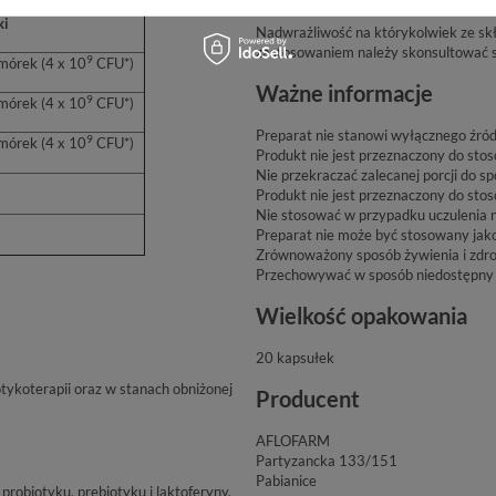
ki
Nadwrażliwość na którykolwiek ze skła
zastosowaniem należy skonsultować si
9
mórek (4 x 10
CFU*)
Ważne informacje
9
mórek (4 x 10
CFU*)
Preparat nie stanowi wyłącznego źród
9
mórek (4 x 10
CFU*)
Produkt nie jest przeznaczony do sto
Nie przekraczać zalecanej porcji do sp
Produkt nie jest przeznaczony do sto
Nie stosować w przypadku uczulenia n
Preparat nie może być stosowany jako
Zrównoważony sposób żywienia i zdro
Przechowywać w sposób niedostępny d
Wielkość opakowania
20 kapsułek
tykoterapii oraz w stanach obniżonej
Producent
AFLOFARM
Partyzancka 133/151
Pabianice
robiotyku, prebiotyku i laktoferyny.