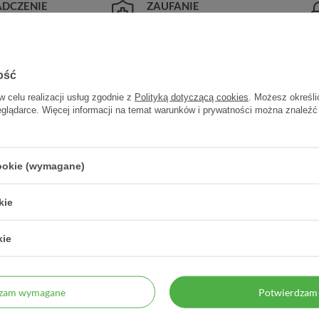
DCZENIE
ZAUFANIE
pteka od 2006 r.
98% zadowolonych klientów
ość
w celu realizacji usług zgodnie z
Polityką dotyczącą cookies
. Możesz określi
eglądarce. Więcej informacji na temat warunków i prywatności można znaleźć
sułek
cookie (wymagane)
y
kie
Zalecane spożycie
kie
Dzieci powyżej 3 roku życia: doustnie
mleko i produkty pochodne
),
jej w letnim płynie (mleku, wodzie).
łuszczowych, składniki kapsułki:
Dorośli: doustnie 1 - 2 kapsułki dzienn
dzam wymagane
Potwierdzam 
Przeciwwskazania