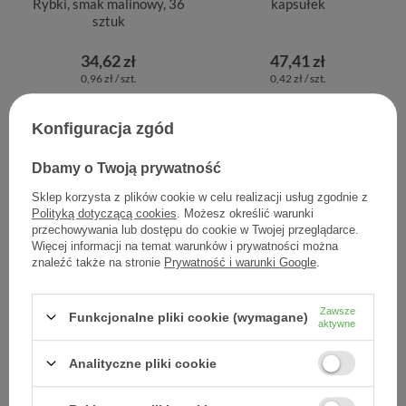
Rybki, smak malinowy, 36
kapsułek
sztuk
34,62 zł
47,41 zł
0,96 zł / szt.
0,42 zł / szt.
Konfiguracja zgód
Dbamy o Twoją prywatność
Sklep korzysta z plików cookie w celu realizacji usług zgodnie z
Polityką dotyczącą cookies
. Możesz określić warunki
przechowywania lub dostępu do cookie w Twojej przeglądarce.
Więcej informacji na temat warunków i prywatności można
znaleźć także na stronie
Prywatność i warunki Google
.
Tran Mollers forte, 60
Tran Mollers Norweski,
Zawsze
Funkcjonalne pliki cookie (wymagane)
aktywne
kapsułek
aromat cytrynowy, 150 ml
Analityczne pliki cookie
27,66 zł
30,80 zł
0,46 zł / szt.
0,21 zł / szt.