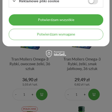
Reklamowe pliki cookie
Potwierdzam wszystkie
Potwierdzam wymagane
Tran Mollers Omega-3
Tran Mollers Omega-3
Rybki, owocowe żelki, 36
Rybki, żelki, smak
sztuk
jabłkowy, 36 sztuk
36,90 zł
29,49 zł
1,03 zł / szt.
0,82 zł / szt.
POLECANE