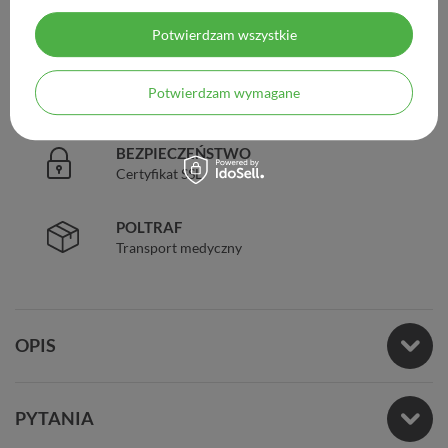
DOŚWIADCZENIE
Legalna apteka od 2006 r.
Potwierdzam wszystkie
ZAUFANIE
Potwierdzam wymagane
98% zadowolonych klientów
BEZPIECZEŃSTWO
Certyfikat SSL
POLTRAF
Transport medyczny
OPIS
PYTANIA