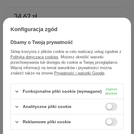
34,62 zł
Cena jednostkowa
0,96 zł / szt.
Konfiguracja zgód
-
Dodaj do koszyka
+
Dbamy o Twoją prywatność
Sklep korzysta z plików cookie w celu realizacji usług zgodnie z
Dodaj do listy zakupowej
Polityką dotyczącą cookies
. Możesz określić warunki
przechowywania lub dostępu do cookie w Twojej przeglądarce.
Więcej informacji na temat warunków i prywatności można
znaleźć także na stronie
Prywatność i warunki Google
.
Producent:
ORKLA CARE S.A.
Zawsze
Funkcjonalne pliki cookie (wymagane)
Kod produktu:
7070866026141
aktywne
Analityczne pliki cookie
DARMOWA DOSTAWA
Już od 149 zł !
Reklamowe pliki cookie