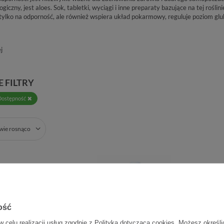
iczny, jest aloes. Sok, tabletki, wyciągi i inne preparaty bazujące na tej rośl
 tylko na odporność, ale również wspiera układ pokarmowy, reguluje poziom glu
j
 FILTRY
Dostępność
zwie rosnąco
ość
w celu realizacji usług zgodnie z
Polityką dotyczącą cookies
. Możesz określi