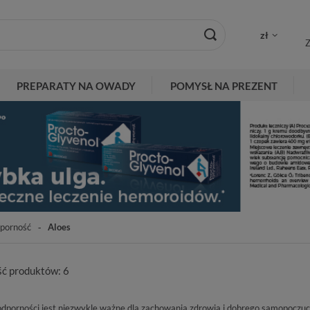
zł
Z
PREPARATY NA OWADY
POMYSŁ NA PREZENT
porność
Aloes
ość produktów:
6
dporności jest niezwykle ważne dla zachowania zdrowia i dobrego samopoczu