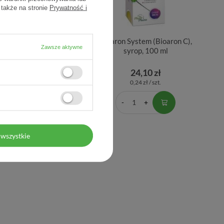
 także na stronie
Prywatność i
tal sok z aloesu 500 ml
Bioaron System (Bioaron C),
Zawsze aktywne
syrop, 100 ml
19,22 zł
24,10 zł
0,04 zł / szt.
0,24 zł / szt.
wszystkie