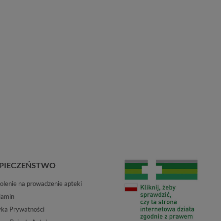
PIECZEŃSTWO
lenie na prowadzenie apteki
lamin
yka Prywatności