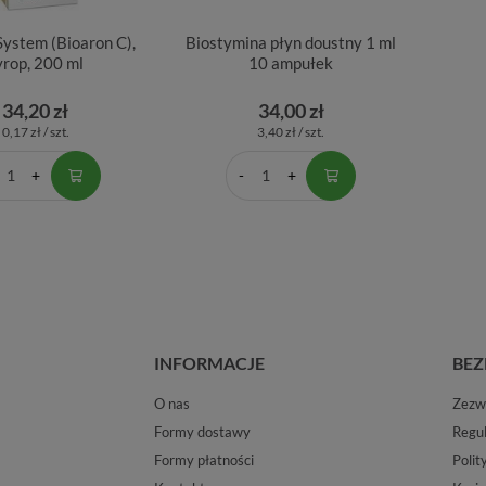
System (Bioaron C),
Biostymina płyn doustny 1 ml
yrop, 200 ml
10 ampułek
34,20 zł
34,00 zł
0,17 zł / szt.
3,40 zł / szt.
INFORMACJE
BEZ
O nas
Zezwo
Formy dostawy
Regu
Formy płatności
Polit