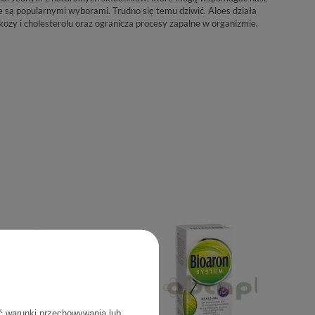
inie są popularnymi wyborami. Trudno się temu dziwić. Aloes działa
kozy i cholesterolu oraz ogranicza procesy zapalne w organizmie.
ć warunki przechowywania lub