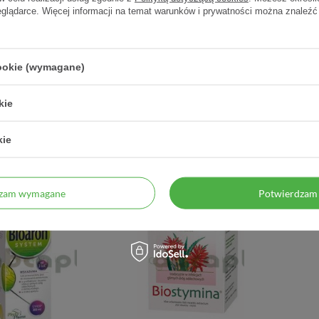
eglądarce. Więcej informacji na temat warunków i prywatności można znaleźć
eLive, 1000 ml
Aloes Sok 1000 ml
AloeVi
cookie (wymagane)
10,62 zł
24,88 zł
kie
10,62 zł / szt.
24,88 zł / szt.
kie
dzam wymagane
Potwierdzam 