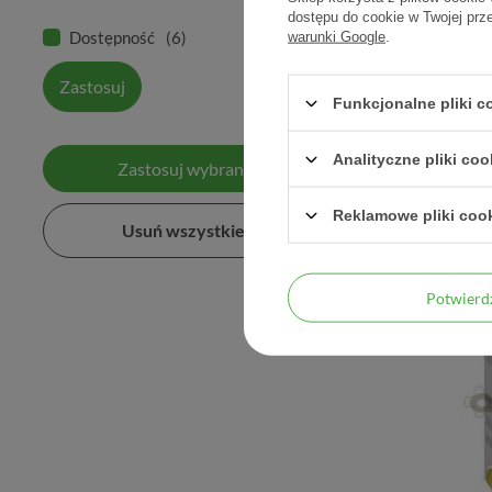
dostępu do cookie w Twojej prz
Dostępność
6
warunki Google
.
Zastosuj
Alo
Funkcjonalne pliki 
Analityczne pliki coo
Zastosuj wybrane filtry
Reklamowe pliki coo
Usuń wszystkie filtry
Potwier