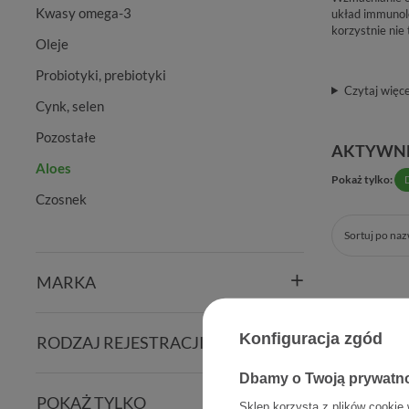
Kwasy omega-3
układ immunolog
korzystnie nie
Oleje
Probiotyki, prebiotyki
Czytaj więce
Cynk, selen
Pozostałe
AKTYWNE
Aloes
Pokaż tylko:
Czosnek
Sortuj po na
MARKA
Konfiguracja zgód
RODZAJ REJESTRACJI
Dbamy o Twoją prywatn
POKAŻ TYLKO
Sklep korzysta z plików cookie 