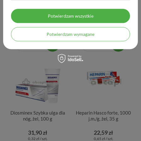
Bonimed Venobon, 30
Diosmina 1000 mg Max
kapsułek
Colfarm, 60 tabletek
Potwierdzam wszystkie
29,33 zł
57,33 zł
0,98 zł / szt.
0,96 zł / szt.
Potwierdzam wymagane
Diosminex Szybka ulga dla
Heparin Hasco forte, 1000
nóg, żel, 100 g
j.m./g, żel, 35 g
31,90 zł
22,59 zł
0,32 zł / szt.
0,65 zł / szt.