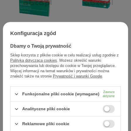
Aspirin Cardio 100 mg
Aspirin Cardio, 100 mg, 28
Konfiguracja zgód
/imp.Delfarma, 30 tabletek
tabletek powlekanych
dojelitowych
Dbamy o Twoją prywatność
7,63 zł
9,90 zł
Sklep korzysta z plików cookie w celu realizacji usług zgodnie z
Polityką dotyczącą cookies
. Możesz określić warunki
0,25 zł / szt.
0,35 zł / szt.
przechowywania lub dostępu do cookie w Twojej przeglądarce.
Więcej informacji na temat warunków i prywatności można
znaleźć także na stronie
Prywatność i warunki Google
.
Zawsze
Funkcjonalne pliki cookie (wymagane)
aktywne
Analityczne pliki cookie
Reklamowe pliki cookie