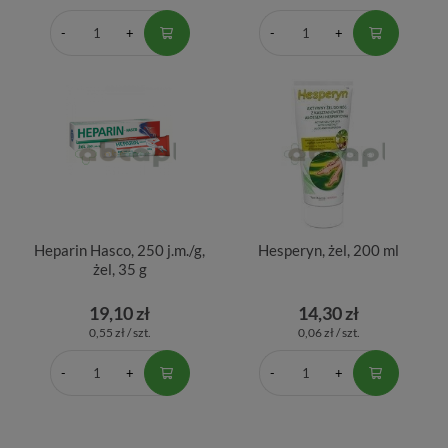
Heparin Hasco, 250 j.m./g,
Hesperyn, żel, 200 ml
żel, 35 g
19,10 zł
14,30 zł
0,55 zł / szt.
0,06 zł / szt.