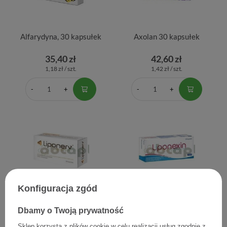
Alfarydyna, 30 kapsułek
Axolan 30 kapsułek
35,40 zł
42,60 zł
1,18 zł / szt.
1,42 zł / szt.
Konfiguracja zgód
Liponerv, 30 kapsułek
Liponexin, 30 kapsułek
Dbamy o Twoją prywatność
46,90 zł
29,31 zł
Sklep korzysta z plików cookie w celu realizacji usług zgodnie z