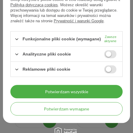
1,56 zł / szt.
0,98 zł / szt.
Polityką dotyczącą cookies
. Możesz określić warunki
przechowywania lub dostępu do cookie w Twojej przeglądarce.
Więcej informacji na temat warunków i prywatności można
znaleźć także na stronie
Prywatność i warunki Google
.
Zawsze
Funkcjonalne pliki cookie (wymagane)
aktywne
Analityczne pliki cookie
Reklamowe pliki cookie
Monourydyna Diabeto
MyVita Silver, Alfa
Colfarm, 30 kapsułek
liponowy kwas R-ALA, 150
mg, 60 kapsułek
Potwierdzam wszystkie
39,20 zł
49,90 zł
Potwierdzam wymagane
1,31 zł / szt.
0,83 zł / szt.