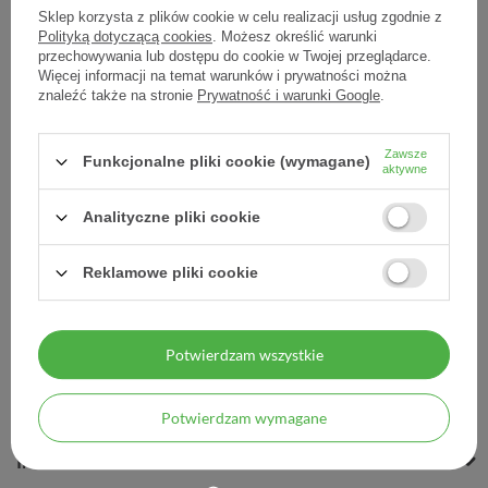
Sklep korzysta z plików cookie w celu realizacji usług zgodnie z
Polityką dotyczącą cookies
. Możesz określić warunki
przechowywania lub dostępu do cookie w Twojej przeglądarce.
Więcej informacji na temat warunków i prywatności można
Ziaja Nuno, tonik
Ziaja Nuno, żel myjący
znaleźć także na stronie
Prywatność i warunki Google
.
antybakteryjny, 200 ml
antybakteryjny, 200 ml
Zawsze
7,90 zł
11,40 zł
Funkcjonalne pliki cookie (wymagane)
aktywne
0,04 zł / szt.
0,06 zł / szt.
Analityczne pliki cookie
Reklamowe pliki cookie
Potwierdzam wszystkie
MOJE ZAMÓWIENIE
MOJE KONTO
Potwierdzam wymagane
INFORMACJE