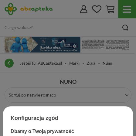
Jesteś tu:
ABCapteka.pl
Marki
Ziaja
Nuno
NUNO
Sortuj po nazwie rosnąco
Konfiguracja zgód
Dbamy o Twoją prywatność