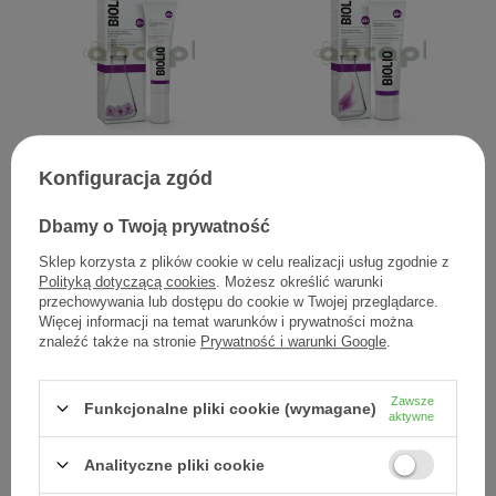
Bioliq 45+, krem
Bioliq 45+, krem
Konfiguracja zgód
ujędrniająco-wygładzający
ujędrniająco-wygładzający
do okolic oczu i ust, 15 ml
na dzień, 50 ml
Dbamy o Twoją prywatność
27,23 zł
27,70 zł
Sklep korzysta z plików cookie w celu realizacji usług zgodnie z
1,82 zł / szt.
0,55 zł / szt.
Polityką dotyczącą cookies
. Możesz określić warunki
przechowywania lub dostępu do cookie w Twojej przeglądarce.
Więcej informacji na temat warunków i prywatności można
znaleźć także na stronie
Prywatność i warunki Google
.
Zawsze
Funkcjonalne pliki cookie (wymagane)
aktywne
Analityczne pliki cookie