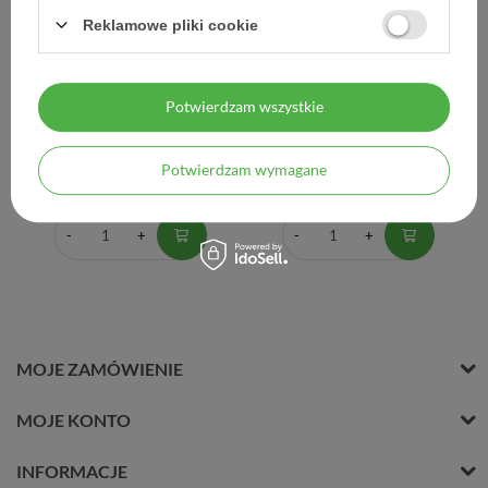
Reklamowe pliki cookie
Bioliq 45+, krem
Zestaw Bioliq 45+, krem na
ujędrniająco-wygładzający
dzień, 50 ml + krem na noc,
na noc, 50 ml
50 ml + krem do okolic
Potwierdzam wszystkie
oczu i ust, 15 ml
29,67 zł
54,25 zł
Potwierdzam wymagane
0,59 zł / szt.
54,25 zł / szt.
MOJE ZAMÓWIENIE
MOJE KONTO
INFORMACJE