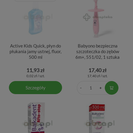
Active Kids Quick, płyn do
Babyono bezpieczna
płukania jamy ustnej, fluor,
szczoteczka do zębów
500 ml
6m+, 551/02, 1 sztuka
11,93 zł
17,40 zł
0,02 zł / szt.
17,40 zł / szt.
Szczegóły