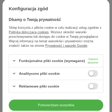
Konfiguracja zgód
Dbamy o Twoją prywatność
Sklep korzysta z plików cookie w celu realizacji usług zgodnie z
Polityką dotyczącą cookies
. Możesz określić warunki
przechowywania lub dostępu do cookie w Twojej przeglądarce.
Elgydium Kids Monster,
Elgydium Kids szczoteczka
Więcej informacji na temat warunków i prywatności można
szczoteczka do zębów dla
2- 6 lat 1 sztuka
znaleźć także na stronie
Prywatność i warunki Google
.
dzieci 2-6 lat, 1 sztuka
14,40 zł
14,58 zł
Zawsze
Funkcjonalne pliki cookie (wymagane)
aktywne
14,40 zł / szt.
14,58 zł / szt.
Analityczne pliki cookie
Reklamowe pliki cookie
Potwierdzam wszystkie