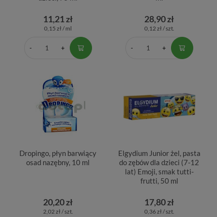
11,21 zł
28,90 zł
0,15 zł / ml
0,12 zł / szt.
Dropingo, płyn barwiący
Elgydium Junior żel, pasta
osad nazębny, 10 ml
do zębów dla dzieci (7-12
lat) Emoji, smak tutti-
frutti, 50 ml
20,20 zł
17,80 zł
2,02 zł / szt.
0,36 zł / szt.