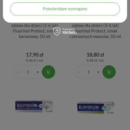
Potwierdzam wymagane
Elgydium Kids, pasta do
Elgydium Kids, pasta do
zębów dla dzieci (2-6 lat)
zębów dla dzieci (3-6 lat)
Fluorinol Protect, smak
Fluorinol Protect, smak
bananowy, 50 ml
czerwonych owoców, 50 ml
17,90 zł
18,80 zł
0,36 zł / szt.
0,38 zł / szt.