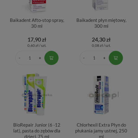
Baikadent Afto-stop spray,
Baikadent płyn miętowy,
30 ml
300 ml
17,90 zł
24,30 zł
0,60 zł / szt.
0,08 zł / szt.
BioRepair Junior (6 -12
Chlorhexil Extra Płyn do
lat), pasta do zębów dla
płukania jamy ustnej, 250
dzieci, 75 ml
ml