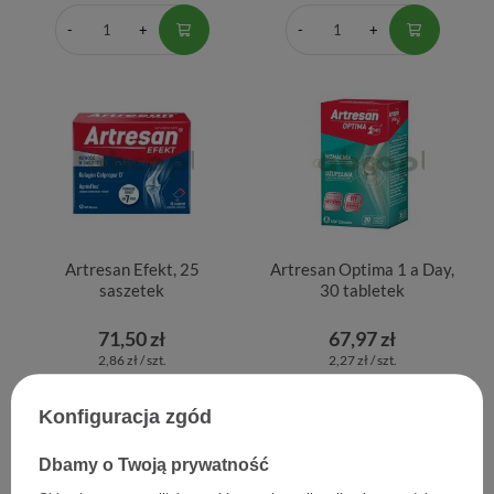
Artresan Efekt, 25
Artresan Optima 1 a Day,
saszetek
30 tabletek
71,50 zł
67,97 zł
2,86 zł / szt.
2,27 zł / szt.
Konfiguracja zgód
Dbamy o Twoją prywatność