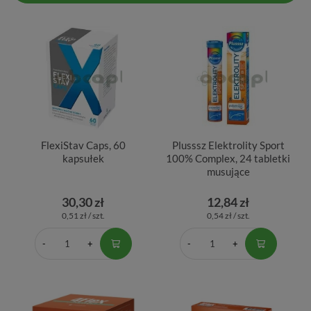
FlexiStav Caps, 60
Plusssz Elektrolity Sport
kapsułek
100% Complex, 24 tabletki
musujące
30,30 zł
12,84 zł
0,51 zł / szt.
0,54 zł / szt.