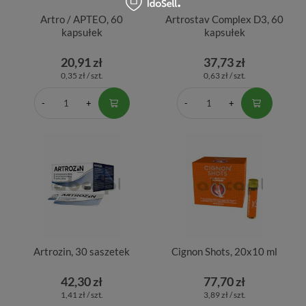
Artro / APTEO, 60
Artrostav Complex D3, 60
kapsułek
kapsułek
20,91 zł
37,73 zł
0,35 zł / szt.
0,63 zł / szt.
Artrozin, 30 saszetek
Cignon Shots, 20x10 ml
42,30 zł
77,70 zł
1,41 zł / szt.
3,89 zł / szt.