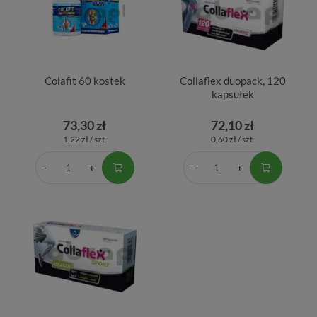
Colafit 60 kostek
Collaflex duopack, 120
kapsułek
73,30 zł
72,10 zł
1,22 zł / szt.
0,60 zł / szt.