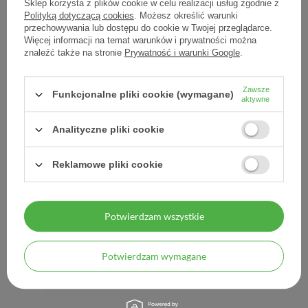
Sklep korzysta z plików cookie w celu realizacji usług zgodnie z
Polityką dotyczącą cookies
. Możesz określić warunki
przechowywania lub dostępu do cookie w Twojej przeglądarce.
Więcej informacji na temat warunków i prywatności można
znaleźć także na stronie
Prywatność i warunki Google
.
Zawsze
Artresan Optima, 120
Artresan Optima, 90
Funkcjonalne pliki cookie (wymagane)
aktywne
kapsułek
kapsułek
Analityczne pliki cookie
43,99 zł
55,08 zł
0,49 zł / szt.
0,61 zł / szt.
Reklamowe pliki cookie
Potwierdzam wszystkie
Potwierdzam wymagane