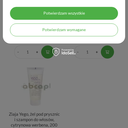
Ziaja Yego, żel pod prysznic
Ziaja Yego, żel pod prysznic
dla mężczyzn 3 w 1, 300 ml
i szampon do włosów kod
Potwierdzam wszystkie
zapachu: czerwony cedr,
400 ml
Potwierdzam wymagane
8,50 zł
11,90 zł
0,03 zł / szt.
0,03 zł / szt.
Ziaja Yego, żel pod prysznic
i szampon do włosów,
cytrynowa werbena, 200