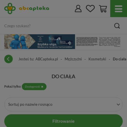
Jesteś tu:
ABCapteka.pl
Mężczyźni
Kosmetyki
Do ciała
DO CIAŁA
Pokaż tylko:
Dostępność
Sortuj po nazwie rosnąco
Filtrowanie