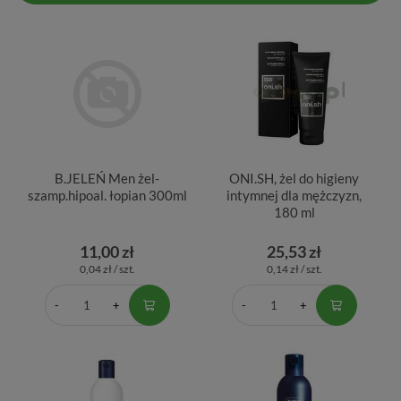
B.JELEŃ Men żel-
ONI.SH, żel do higieny
szamp.hipoal. łopian 300ml
intymnej dla mężczyzn,
180 ml
11,00 zł
25,53 zł
0,04 zł / szt.
0,14 zł / szt.