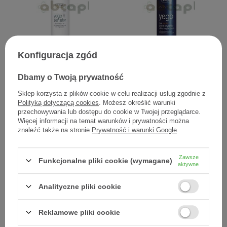
Konfiguracja zgód
Ziaja Yego Sensitiv,
Ziaja Yego, żel activ pod
łagodzący żel do higieny
prysznic dla mężczyzn, 300
intymnej, 300 ml
ml
Dbamy o Twoją prywatność
Sklep korzysta z plików cookie w celu realizacji usług zgodnie z
8,90 zł
8,40 zł
Polityką dotyczącą cookies
. Możesz określić warunki
0,03 zł / szt.
0,03 zł / szt.
przechowywania lub dostępu do cookie w Twojej przeglądarce.
Więcej informacji na temat warunków i prywatności można
znaleźć także na stronie
Prywatność i warunki Google
.
Zawsze
Funkcjonalne pliki cookie (wymagane)
aktywne
Analityczne pliki cookie
Reklamowe pliki cookie