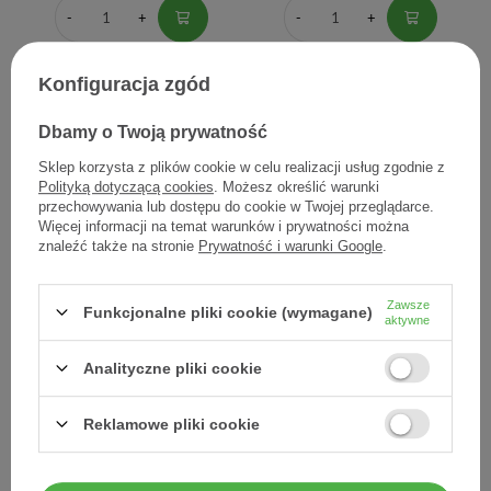
Konfiguracja zgód
Dbamy o Twoją prywatność
Sklep korzysta z plików cookie w celu realizacji usług zgodnie z
Polityką dotyczącą cookies
. Możesz określić warunki
przechowywania lub dostępu do cookie w Twojej przeglądarce.
Więcej informacji na temat warunków i prywatności można
znaleźć także na stronie
Prywatność i warunki Google
.
Maść kamforowa, 10 %, 20
Oleum Camphoratum, płyn,
g (Amara)
30 g (Hasco)
Zawsze
Funkcjonalne pliki cookie (wymagane)
7,90 zł
6,60 zł
aktywne
0,40 zł / szt.
0,22 zł / szt.
Analityczne pliki cookie
Reklamowe pliki cookie