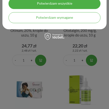
Potwierdzam wszystkie
Potwierdzam wymagane
Otinum, 20%, krople do
Ototalgin, 200 mg/g,
uszu, 10 g
krople do uszu, 10 g
24,77 zł
22,20 zł
2,48 zł / szt.
2,22 zł / szt.