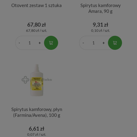
Otovent zestaw 1 sztuka
Spirytus kamforowy
Amara, 90 g
67,80 zł
9,31 zł
67,80 zł / szt.
0,10 zł / szt.
Spirytus kamforowy, płyn
(Farmina/Avena), 100 g
6,61 zł
0,07 zł / szt.