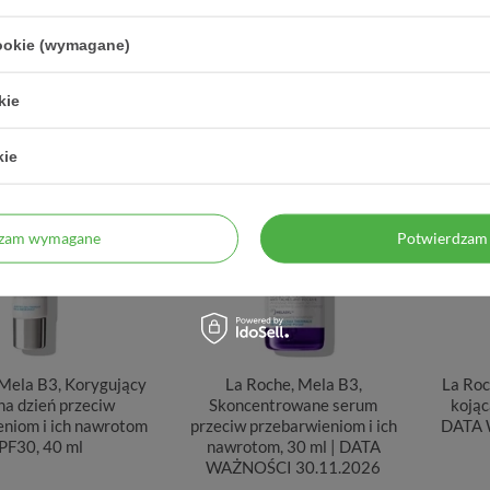
45,80 zł
39,30 zł
0,18 zł / szt.
2,62 zł / szt.
cookie (wymagane)
kie
kie
KRÓTKIE DATY
dzam wymagane
Potwierdzam 
 Mela B3, Korygujący
La Roche, Mela B3,
La Roc
na dzień przeciw
Skoncentrowane serum
kojąc
eniom i ich nawrotom
przeciw przebarwieniom i ich
DATA 
PF30, 40 ml
nawrotom, 30 ml | DATA
WAŻNOŚCI 30.11.2026