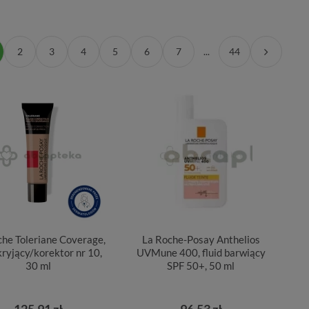
2
3
4
5
6
7
...
44
che Toleriane Coverage,
La Roche-Posay Anthelios
 kryjący/korektor nr 10,
UVMune 400, fluid barwiący
30 ml
SPF 50+, 50 ml
125,91 zł
96,53 zł