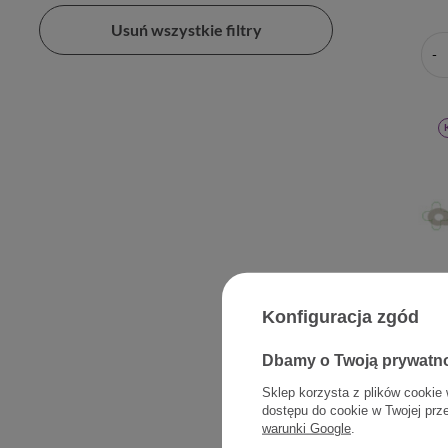
Usuń wszystkie filtry
Konfiguracja zgód
Isisphar
mleczko d
Dbamy o Twoją prywatn
naczynkow
Sklep korzysta z plików cookie 
rumien
dostępu do cookie w Twojej prz
WAŻNO
warunki Google
.