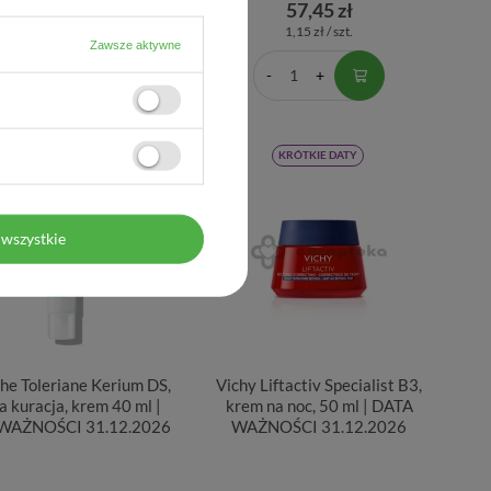
139,19 zł
57,45 zł
4,64 zł / szt.
1,15 zł / szt.
Zawsze aktywne
KRÓTKIE DATY
KRÓTKIE DATY
wszystkie
he Toleriane Kerium DS,
Vichy Liftactiv Specialist B3,
a kuracja, krem 40 ml |
krem na noc, 50 ml | DATA
WAŻNOŚCI 31.12.2026
WAŻNOŚCI 31.12.2026