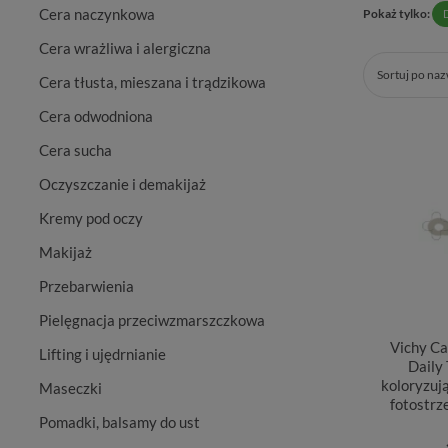
Cera naczynkowa
Pokaż tylko:
Cera wrażliwa i alergiczna
Sortuj po na
Cera tłusta, mieszana i trądzikowa
Cera odwodniona
Cera sucha
Oczyszczanie i demakijaż
Kremy pod oczy
Makijaż
Przebarwienia
Pielęgnacja przeciwzmarszczkowa
Vichy Ca
Lifting i ujędrnianie
Daily 
koloryzuj
Maseczki
fotostrz
Pomadki, balsamy do ust