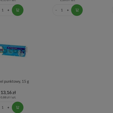
el punktowy, 15 g
13,16 zł
0,88 zł / szt.