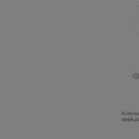
A-Derma
olejek p