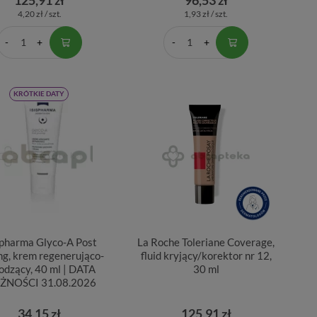
4,20 zł / szt.
1,93 zł / szt.
KRÓTKIE DATY
spharma Glyco-A Post
La Roche Toleriane Coverage,
ng, krem regenerująco-
fluid kryjący/korektor nr 12,
odzący, 40 ml | DATA
30 ml
ŻNOŚCI 31.08.2026
34,15 zł
125,91 zł