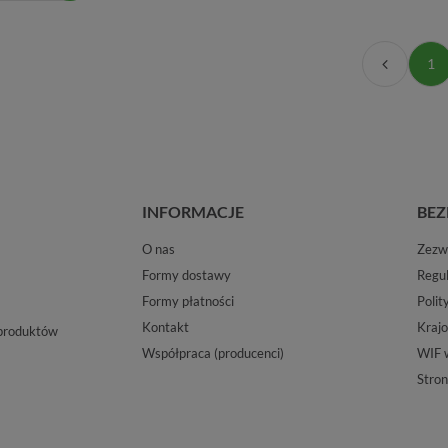
1
INFORMACJE
BEZ
O nas
Zezwo
Formy dostawy
Regu
Formy płatności
Polit
Kontakt
Krajo
 produktów
Współpraca (producenci)
WIF 
Stron