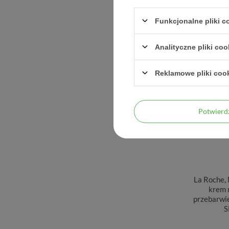
Funkcjonalne pliki 
Analityczne pliki coo
Reklamowe pliki coo
Potwier
La Roche,
krem 
przebarwi
S