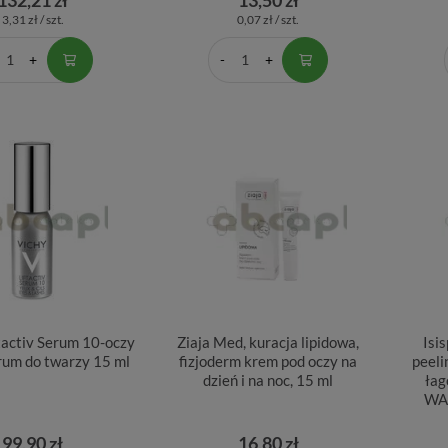
3,31 zł / szt.
0,07 zł / szt.
tactiv Serum 10-oczy
Ziaja Med, kuracja lipidowa,
Isi
erum do twarzy 15 ml
fizjoderm krem pod oczy na
peeli
dzień i na noc, 15 ml
łag
WA
99,90 zł
16,80 zł