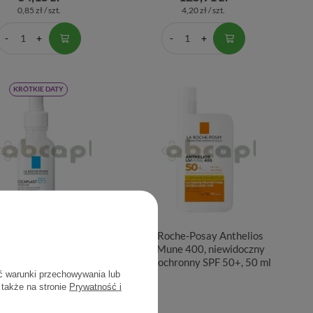
0,85 zł / szt.
4,20 zł / szt.
KRÓTKIE DATY
he, Cicaplast B5, Serum
La Roche-Posay Anthelios
twarzy, 30 ml | DATA
UVMune 400, niewidoczny
ŻNOŚCI 31.10.2026
fluid ochronny SPF 50+, 50 ml
ć warunki przechowywania lub
 także na stronie
Prywatność i