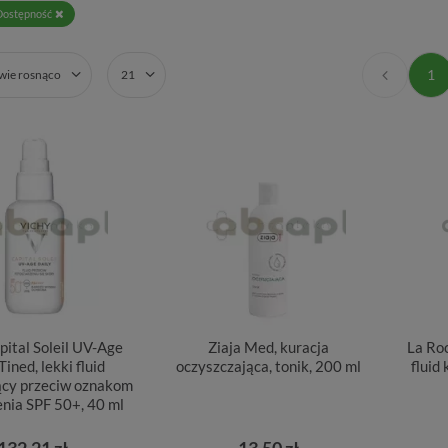
Dostępność
1
zwie rosnąco
21
pital Soleil UV-Age
Ziaja Med, kuracja
La Ro
Tined, lekki fluid
oczyszczająca, tonik, 200 ml
fluid
ący przeciw oznakom
enia SPF 50+, 40 ml
132,21 zł
13,50 zł