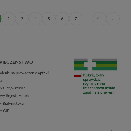
2
3
4
5
6
7
...
44
PIECZEŃSTWO
lenie na prowadzenie apteki
lamin
yka Prywatności
wy Rejestr Aptek
w Białymstoku
y GIF