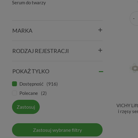
Serum do twarzy
MARKA
RODZAJ REJESTRACJI
POKAŻ TYLKO
Dostępność
916
Polecane
2
VICHY Lif
Zastosuj
i rzęsy s
Zastosuj wybrane filtry