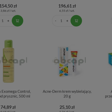
154,50 zł
196,61 zł
3,86 zł / szt.
6,55 zł / szt.
 Exomega Control,
Acne-Derm krem wybielający,
od prysznic, 500 ml
20 g
prz
74,89 zł
25,10 zł
0,15 zł / szt.
1,26 zł / szt.