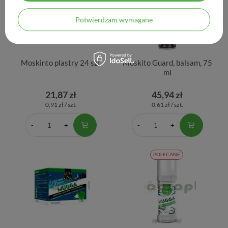
Potwierdzam wymagane
Moskinto plastry 24 szt
Moskito Guard, balsam, 75
ml
21,87 zł
45,94 zł
0,91 zł / szt.
0,61 zł / szt.
POLECANE