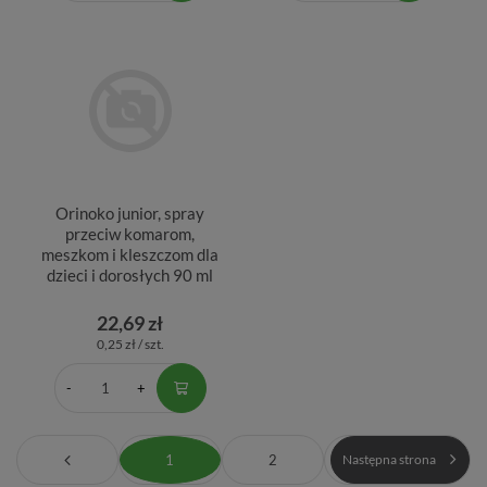
Orinoko junior, spray
przeciw komarom,
meszkom i kleszczom dla
dzieci i dorosłych 90 ml
22,69 zł
0,25 zł / szt.
1
2
Następna strona