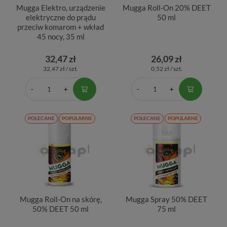
Mugga Elektro, urządzenie
Mugga Roll-On 20% DEET
elektryczne do prądu
50 ml
przeciw komarom + wkład
45 nocy, 35 ml
32,47 zł
26,09 zł
32,47 zł / szt.
0,52 zł / szt.
POLECANE
POPULARNE
POLECANE
POPULARNE
Mugga Roll-On na skórę,
Mugga Spray 50% DEET
50% DEET 50 ml
75 ml