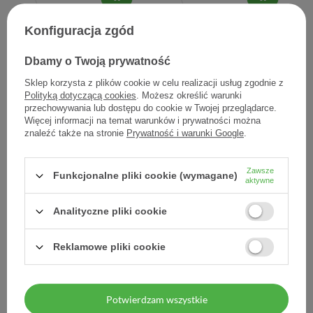
Konfiguracja zgód
Dbamy o Twoją prywatność
Sklep korzysta z plików cookie w celu realizacji usług zgodnie z
Polityką dotyczącą cookies
. Możesz określić warunki
przechowywania lub dostępu do cookie w Twojej przeglądarce.
Więcej informacji na temat warunków i prywatności można
znaleźć także na stronie
Prywatność i warunki Google
.
Mosbito emulsja na
Mosbito, Spray
komary i meszki, 75 ml
odstraszający kleszcze, 90
Zawsze
ml,
Funkcjonalne pliki cookie (wymagane)
aktywne
14,84 zł
18,72 zł
Analityczne pliki cookie
0,20 zł / szt.
0,21 zł / szt.
Reklamowe pliki cookie
Potwierdzam wszystkie