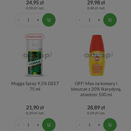
24,95 zł
29,98 zł
0,50 zł / szt.
0,40 zł / szt.
POLECANE
Mugga Spray 9,5% DEET
OFF! Max na komary i
75 ml
kleszcze z 20% Ikarydyną,
atomizer 100 ml
21,90 zł
28,89 zł
0,29 zł / szt.
0,29 zł / szt.