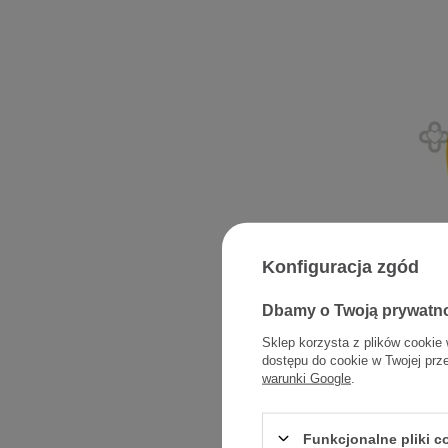
DAX SUN 
Konfiguracja zgód
rodzinn
Dbamy o Twoją prywatn
Sklep korzysta z plików cookie 
dostępu do cookie w Twojej prz
warunki Google
.
Funkcjonalne pliki 