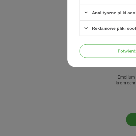
Analityczne pliki coo
CHWIL
Reklamowe pliki coo
Potwier
Emolium 
krem ochr