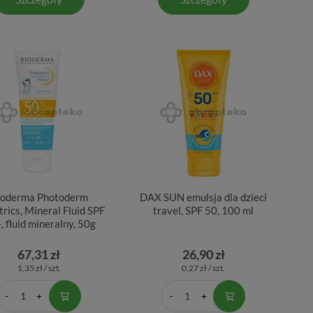
ioderma Photoderm
DAX SUN emulsja dla dzieci
trics, Mineral Fluid SPF
travel, SPF 50, 100 ml
, fluid mineralny, 50g
67,31 zł
26,90 zł
1,35 zł / szt.
0,27 zł / szt.