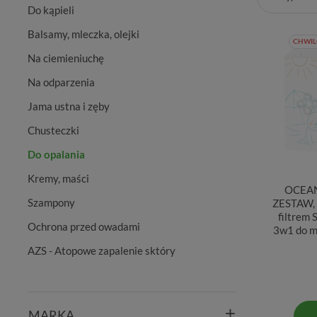
Do kąpieli
Balsamy, mleczka, olejki
CHWIL
Na ciemieniuchę
Na odparzenia
Jama ustna i zęby
Chusteczki
Do opalania
Kremy, maści
OCEAN
Szampony
ZESTAW, 
filtrem 
Ochrona przed owadami
3w1 do m
AZS - Atopowe zapalenie sktóry
MARKA