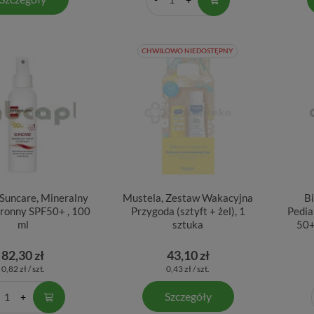
CHWILOWO NIEDOSTĘPNY
Suncare, Mineralny
Mustela, Zestaw Wakacyjna
B
hronny SPF50+ , 100
Przygoda (sztyft + żel), 1
Pedia
ml
sztuka
50+
82,30 zł
43,10 zł
0,82 zł / szt.
0,43 zł / szt.
Szczegóły