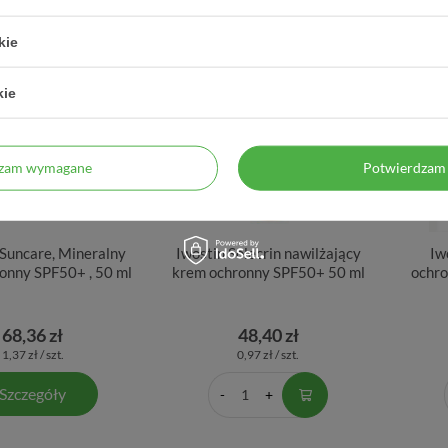
kie
OWO NIEDOSTĘPNY
kie
dzam wymagane
Potwierdzam 
Suncare, Mineralny
Iwostin Solecrin nawilżający
Iw
onny SPF50+ , 50 ml
krem ochronny SPF50+ 50 ml
ochro
68,36 zł
48,40 zł
1,37 zł / szt.
0,97 zł / szt.
Szczegóły