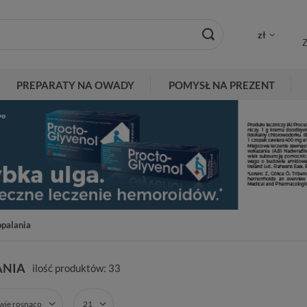
zł
Z
PREPARATY NA OWADY
POMYSŁ NA PREZENT
opalania
ANIA
ilość produktów:
33
zwie rosnąco
21