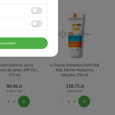
wszystkie
ostin Solecrin, spray
La Roche Anthelios UVMUNE
nny dla dzieci SPF 50+,
400, Dermo-Pediatrics
175 ml
mleczko, 250 ml
80,46 zł
118,75 zł
0,46 zł / szt.
0,48 zł / szt.