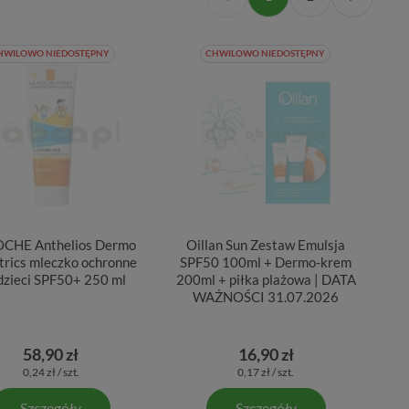
HWILOWO NIEDOSTĘPNY
CHWILOWO NIEDOSTĘPNY
OCHE Anthelios Dermo
Oillan Sun Zestaw Emulsja
trics mleczko ochronne
SPF50 100ml + Dermo-krem
 dzieci SPF50+ 250 ml
200ml + piłka plażowa | DATA
WAŻNOŚCI 31.07.2026
58,90 zł
16,90 zł
0,24 zł / szt.
0,17 zł / szt.
Szczegóły
Szczegóły