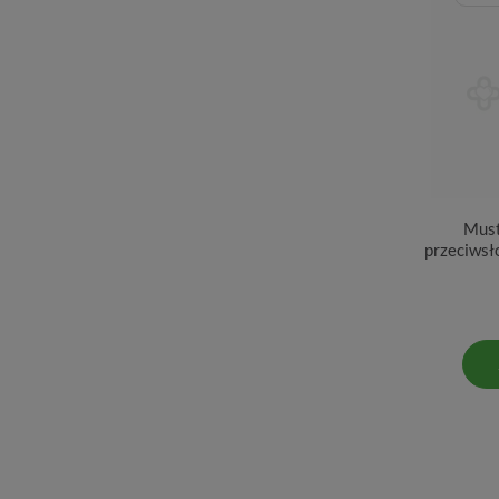
Must
przeciwsł