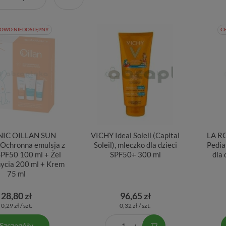
OWO NIEDOSTĘPNY
C
IC OILLAN SUN
VICHY Ideal Soleil (Capital
LA R
Ochronna emulsja z
Soleil), mleczko dla dzieci
Pedia
SPF50 100 ml + Żel
SPF50+ 300 ml
dla
ycia 200 ml + Krem
75 ml
28,80 zł
96,65 zł
0,29 zł / szt.
0,32 zł / szt.
Szczegóły