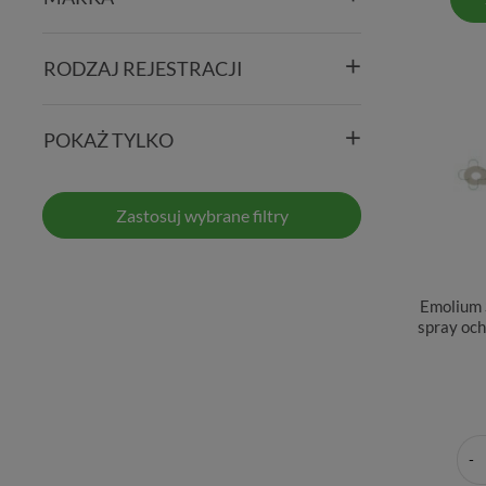
RODZAJ REJESTRACJI
POKAŻ TYLKO
Zastosuj wybrane filtry
Emolium 
spray oc