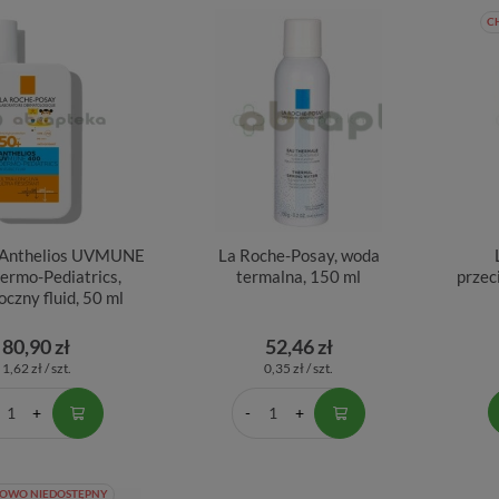
C
 Anthelios UVMUNE
La Roche-Posay, woda
ermo-Pediatrics,
termalna, 150 ml
przec
oczny fluid, 50 ml
80,90 zł
52,46 zł
1,62 zł / szt.
0,35 zł / szt.
OWO NIEDOSTĘPNY