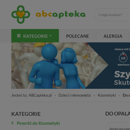
KATEGORIE
POLECANE
ALERGIA
Jesteś tu:
ABCapteka.pl
Dzieci i niemowlęta
Kosmetyki
Do 
DO OPAL
KATEGORIE
Powrót do Kosmetyki
Sortuj po na